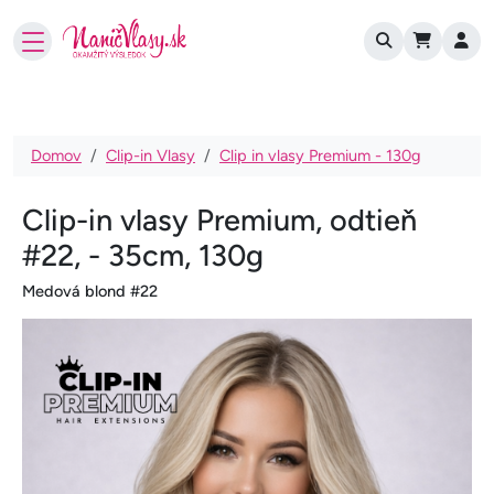
User account
Skočiť na hlavný obsah
Omrvinka
Domov
Clip-in Vlasy
Clip in vlasy Premium - 130g
Clip-in vlasy Premium, odtieň
#22, - 35cm, 130g
Medová blond #22