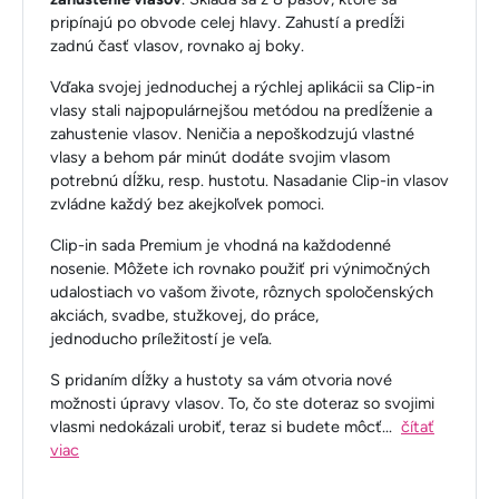
pripínajú po obvode celej hlavy. Zahustí a predĺži
zadnú časť vlasov, rovnako aj boky.
Vďaka svojej jednoduchej a rýchlej aplikácii sa Clip-in
vlasy stali najpopulárnejšou metódou na predĺženie a
zahustenie vlasov. Neničia a nepoškodzujú vlastné
vlasy a behom pár minút dodáte svojim vlasom
potrebnú dĺžku, resp. hustotu. Nasadanie Clip-in vlasov
zvládne každý bez akejkoľvek pomoci.
Clip-in sada Premium je vhodná na každodenné
nosenie. Môžete ich rovnako použiť pri výnimočných
udalostiach vo vašom živote, rôznych spoločenských
akciách, svadbe, stužkovej, do práce,
jednoducho príležitostí je veľa.
S pridaním dĺžky a hustoty sa vám otvoria nové
možnosti úpravy vlasov. To, čo ste doteraz so svojimi
vlasmi nedokázali urobiť, teraz si budete môcť
...
čítať
viac