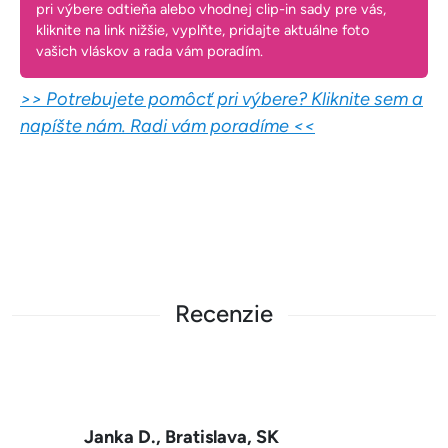
pri výbere odtieňa alebo vhodnej clip-in sady pre vás,
kliknite na link nižšie, vyplňte, pridajte aktuálne foto
vašich vláskov a rada vám poradím.
>> Potrebujete pomôcť pri výbere? Kliknite sem a
napíšte nám. Radi vám poradíme <<
Recenzie
Nikola , Nové Zámky, SK