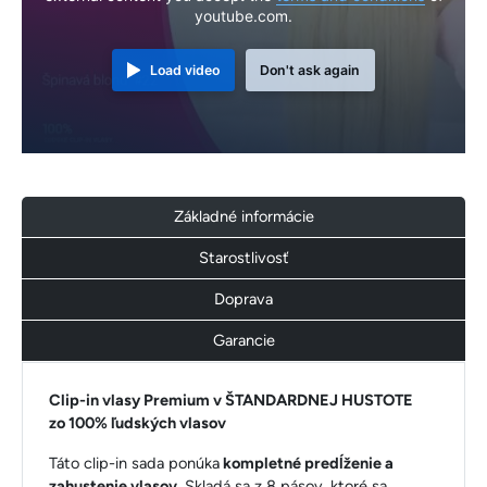
youtube.com.
Load video
Don't ask again
Základné informácie
Starostlivosť
Doprava
Garancie
Clip-in vlasy Premium v ŠTANDARDNEJ HUSTOTE
zo 100% ľudských vlasov
Táto clip-in sada ponúka
kompletné predĺženie a
zahustenie vlasov
. Skladá sa z 8 pásov, ktoré sa