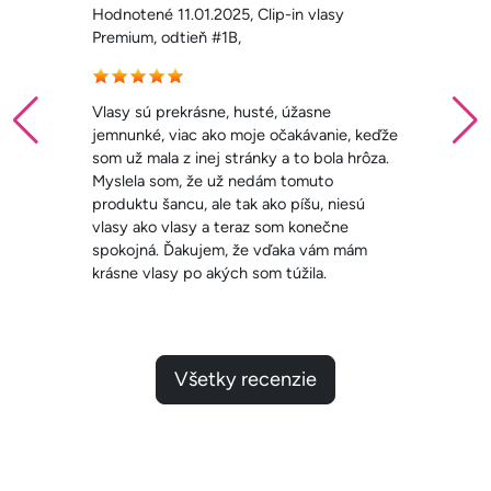
Hodnotené 11.01.2025, Clip-in vlasy
Premium, odtieň #3,
Krásne a kvalitné vlasy, výborné
poradenstvo ohľadne hustoty aj farby.
Odporúčam! Mala som vlasy aj z iného
eshopu a neboli ani z polovice také
kvalitné. SUPER
Všetky recenzie