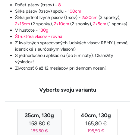
Počet pásov (trsov) -
8
Šírka pásov (trsov) spolu -
100cm
Šírka jednotlivých pásov (trsov) -
2x20cm
(3 sponky),
2x15cm
(2 sponky),
2x10cm
(2 sponky),
2x5cm
(1 sponka)
V hustote -
130g
Štruktúra vlasov - rovná
Z kvalitných spracovaných ľudských vlasov REMY (jemné,
identické s európskym vlasom)
S jednoduchou aplikáciou (do 5 minúty). Okamžitý
výsledok!
Životnosť 6 až 12 mesiacov pri dennom nosení.
Vyberte svoju variantu
35cm, 130g
40cm, 130g
158,80 €
165,80 €
185,50 €
195,50 €