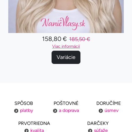
158,80 €
185,50 €
Viac informácií
Variácie
SPÔSOB
POŠTOVNÉ
DORUČÍME
platby
a doprava
úsmev
PRVOTRIEDNA
DARČEKY
kvalita
súťaže