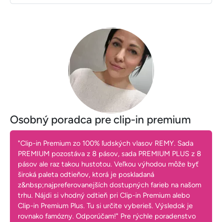
Osobný poradca pre clip-in premium
"Clip-in Premium zo 100% ľudských vlasov REMY. Sada
PREMIUM pozostáva z 8 pásov, sada PREMIUM PLUS z 8
pásov ale raz takou hustotou. Veľkou výhodou môže byť
široká paleta odtieňov, ktorá je poskladaná
z&nbsp;najpreferovanejších dostupných farieb na našom
trhu. Nájdi si vhodný odtieň pri Clip-in Premium alebo
Clip-in Premium Plus. Tu si určite vyberieš. Výsledok je
rovnako famózny. Odporúčam!" Pre rýchle poradenstvo