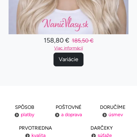
158,80 €
185,50 €
Viac informácií
Variácie
SPÔSOB
POŠTOVNÉ
DORUČÍME
platby
a doprava
úsmev
PRVOTRIEDNA
DARČEKY
kvalita
súťaže