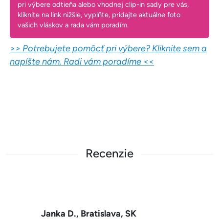
pri výbere odtieňa alebo vhodnej clip-in sady pre vás,
kliknite na link nižšie, vyplňte, pridajte aktuálne foto
vašich vláskov a rada vám poradím.
>> Potrebujete pomôcť pri výbere? Kliknite sem a
napíšte nám. Radi vám poradíme <<
Recenzie
Nikola , Nové Zámky, SK