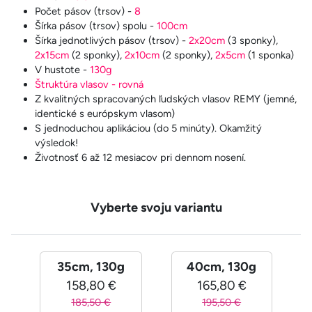
Počet pásov (trsov) -
8
Šírka pásov (trsov) spolu -
100cm
Šírka jednotlivých pásov (trsov) -
2x20cm
(3 sponky),
2x15cm
(2 sponky),
2x10cm
(2 sponky),
2x5cm
(1 sponka)
V hustote -
130g
Štruktúra vlasov - rovná
Z kvalitných spracovaných ľudských vlasov REMY (jemné,
identické s európskym vlasom)
S jednoduchou aplikáciou (do 5 minúty). Okamžitý
výsledok!
Životnosť 6 až 12 mesiacov pri dennom nosení.
Vyberte svoju variantu
35cm, 130g
40cm, 130g
158,80 €
165,80 €
185,50 €
195,50 €