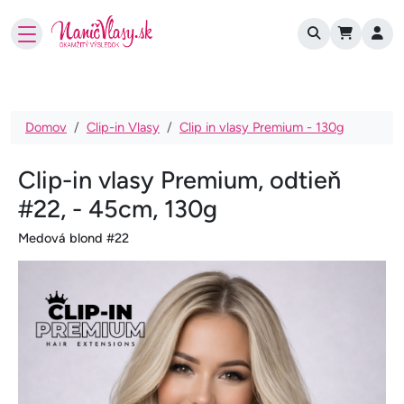
User account
Skočiť na hlavný obsah
Omrvinka
Domov
Clip-in Vlasy
Clip in vlasy Premium - 130g
Clip-in vlasy Premium, odtieň
#22, - 45cm, 130g
Medová blond #22