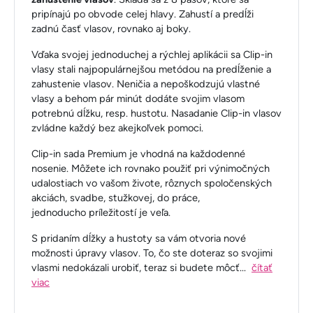
pripínajú po obvode celej hlavy. Zahustí a predĺži
zadnú časť vlasov, rovnako aj boky.
Vďaka svojej jednoduchej a rýchlej aplikácii sa Clip-in
vlasy stali najpopulárnejšou metódou na predĺženie a
zahustenie vlasov. Neničia a nepoškodzujú vlastné
vlasy a behom pár minút dodáte svojim vlasom
potrebnú dĺžku, resp. hustotu. Nasadanie Clip-in vlasov
zvládne každý bez akejkoľvek pomoci.
Clip-in sada Premium je vhodná na každodenné
nosenie. Môžete ich rovnako použiť pri výnimočných
udalostiach vo vašom živote, rôznych spoločenských
akciách, svadbe, stužkovej, do práce,
jednoducho príležitostí je veľa.
S pridaním dĺžky a hustoty sa vám otvoria nové
možnosti úpravy vlasov. To, čo ste doteraz so svojimi
vlasmi nedokázali urobiť, teraz si budete môcť
...
čítať
viac