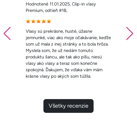
Hodnotené 11.01.2025, Clip-in vlasy
Premium, odtieň #3,
Krásne a kvalitné vlasy, výborné
poradenstvo ohľadne hustoty aj farby.
Odporúčam! Mala som vlasy aj z iného
eshopu a neboli ani z polovice také
kvalitné. SUPER
Všetky recenzie