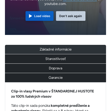
youtube.com.
Load video
Don't ask again
Základné informácie
Starostlivosť
Doprava
Garancie
Clip-in vlasy Premium v ŠTANDARDNEJ HUSTOTE
zo 100% ľudských vlasov
Táto clip-in sada ponúka
kompletné predĺženie a
zahustenie vlasov
. Skladá sa z 8 pásov, ktoré sa