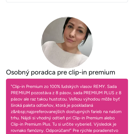
Osobný poradca pre clip-in premium
"Clip-in Premium zo 100% ľudských vlasov REMY. Sada
PREMIUM pozostáva z 8 pásov, sada PREMIUM PLUS z 8
pásov ale raz takou hustotou. Veľkou výhodou môže byť
široká paleta odtieňov, ktorá je poskladaná
z&nbsp;najpreferovanejších dostupných farieb na našom
trhu. Nájdi si vhodný odtieň pri Clip-in Premium alebo
Clip-in Premium Plus. Tu si určite vyberieš. Výsledok je
rovnako famózny. Odporúčam!" Pre rýchle poradenstvo