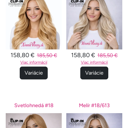
158,80 €
158,80 €
185,50 €
185,50 €
Viac informácií
Viac informácií
Variácie
Variácie
Svetlohnedá #18
Melír #18/613