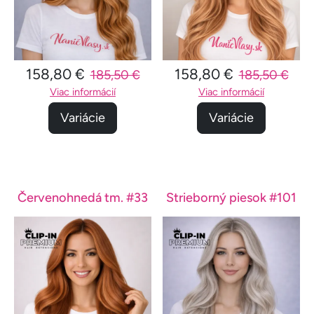
158,80 €
158,80 €
185,50 €
185,50 €
Viac informácií
Viac informácií
Variácie
Variácie
Červenohnedá tm. #33
Strieborný piesok #101