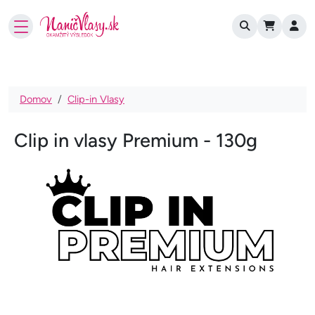
User account
Skočiť na hlavný obsah
Omrvinka
Domov
Clip-in Vlasy
Clip in vlasy Premium - 130g