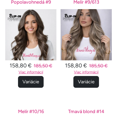
Popolavohnedá #9
Melír #9/613
158,80 €
158,80 €
185,50 €
185,50 €
Viac informácií
Viac informácií
Variácie
Variácie
Melír #10/16
Tmavá blond #14