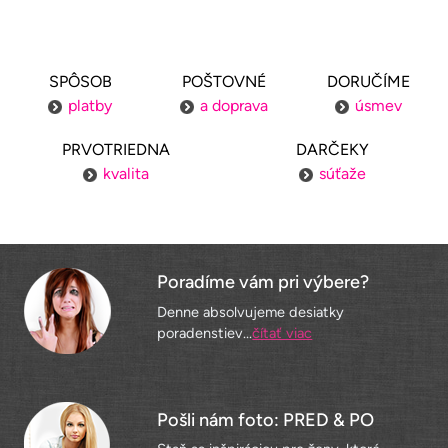
SPÔSOB
POŠTOVNÉ
DORUČÍME
platby
a doprava
úsmev
PRVOTRIEDNA
DARČEKY
kvalita
súťaže
Poradíme vám pri výbere?
Denne absolvujeme desiatky
poradenstiev...
čítať viac
Pošli nám foto: PRED & PO