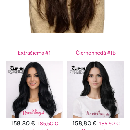
Extračierna #1
Čiernohnedá #1B
158,80 €
158,80 €
185,50 €
185,50 €