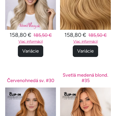
158,80 €
158,80 €
185,50 €
185,50 €
Viac informácií
Viac informácií
Variácie
Variácie
Svetlá medená blond.
Červenohnedá sv. #30
#35