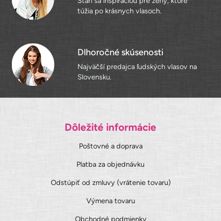
Staň sa inšpiráciou pre ženy, ktoré
túžia po krásnych vlasoch.
Dlhoročné skúsenosti
Najväčší predajca ľudských vlasov na
Slovensku.
Dôležité informácie
Poštovné a doprava
Platba za objednávku
Odstúpiť od zmluvy (vrátenie tovaru)
Výmena tovaru
Obchodné podmienky