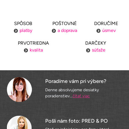
SPÔSOB
POŠTOVNÉ
DORUČÍME
platby
a doprava
úsmev
PRVOTRIEDNA
DARČEKY
kvalita
súťaže
Poradíme vám pri výbere?
Denne absolvujeme desiatky
poradenstiev...
čítať viac
Pošli nám foto: PRED & PO