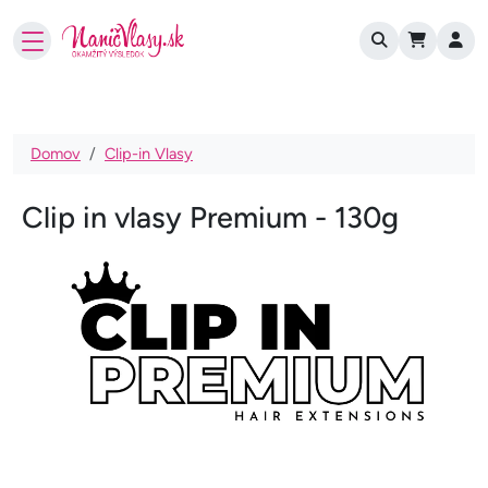
User account
Skočiť na hlavný obsah
Omrvinka
Domov
Clip-in Vlasy
Clip in vlasy Premium - 130g