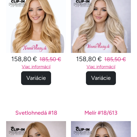
158,80 €
158,80 €
185,50 €
185,50 €
Viac informácií
Viac informácií
Variácie
Variácie
Svetlohnedá #18
Melír #18/613