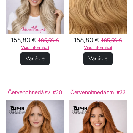
158,80 €
158,80 €
185,50 €
185,50 €
Viac informácií
Viac informácií
Variácie
Variácie
Červenohnedá sv. #30
Červenohnedá tm. #33