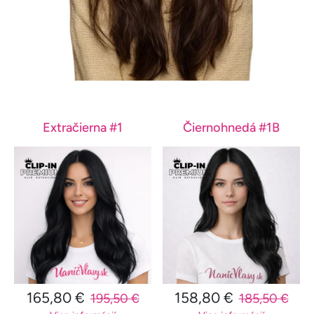
Extračierna #1
Čiernohnedá #1B
165,80 €
158,80 €
195,50 €
185,50 €