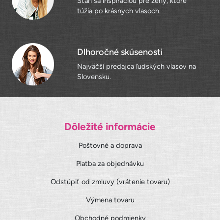
Staň sa inšpiráciou pre ženy, ktoré
túžia po krásnych vlasoch.
Dlhoročné skúsenosti
Najväčší predajca ľudských vlasov na
Slovensku.
Dôležité informácie
Poštovné a doprava
Platba za objednávku
Odstúpiť od zmluvy (vrátenie tovaru)
Výmena tovaru
Obchodné podmienky