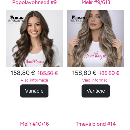
Popolavohnedá #9
Melír #9/613
158,80 €
158,80 €
185,50 €
185,50 €
Viac informácií
Viac informácií
Variácie
Variácie
Melír #10/16
Tmavá blond #14