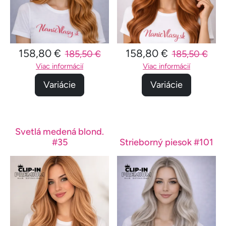
158,80 €
158,80 €
185,50 €
185,50 €
Viac informácií
Viac informácií
Variácie
Variácie
Svetlá medená blond.
#35
Strieborný piesok #101