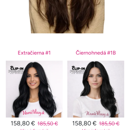
Extračierna #1
Čiernohnedá #1B
158,80 €
158,80 €
185,50 €
185,50 €