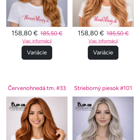
158,80 €
158,80 €
185,50 €
185,50 €
Viac informácií
Viac informácií
Variácie
Variácie
Červenohnedá tm. #33
Strieborný piesok #101