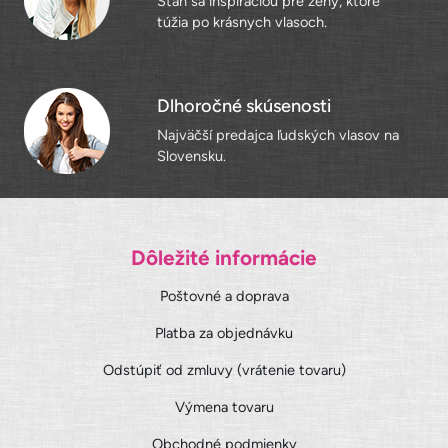
Staň sa inšpiráciou pre ženy, ktoré
túžia po krásnych vlasoch.
Dlhoročné skúsenosti
Najväčší predajca ľudských vlasov na
Slovensku.
Dôležité informácie
Poštovné a doprava
Platba za objednávku
Odstúpiť od zmluvy (vrátenie tovaru)
Výmena tovaru
Obchodné podmienky