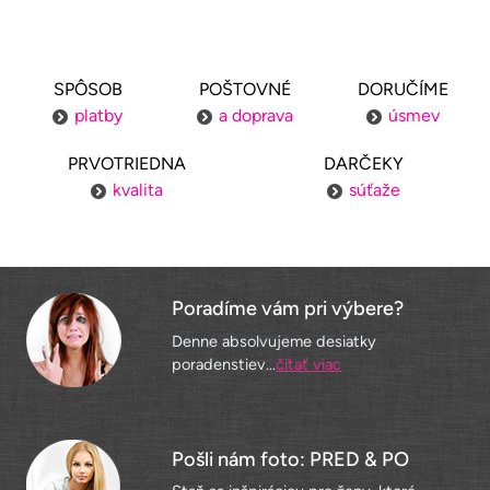
SPÔSOB
POŠTOVNÉ
DORUČÍME
platby
a doprava
úsmev
PRVOTRIEDNA
DARČEKY
kvalita
súťaže
Poradíme vám pri výbere?
Denne absolvujeme desiatky
poradenstiev...
čítať viac
Pošli nám foto: PRED & PO