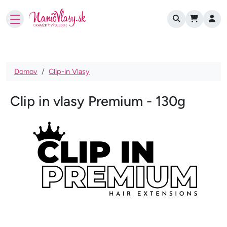
User account
Skočiť na hlavný obsah
Omrvinka
Domov
Clip-in Vlasy
Clip in vlasy Premium - 130g