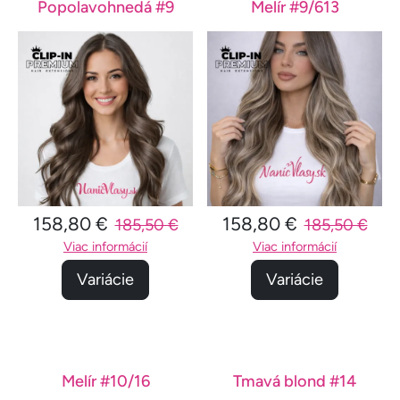
Popolavohnedá #9
Melír #9/613
158,80 €
158,80 €
185,50 €
185,50 €
Viac informácií
Viac informácií
Variácie
Variácie
Melír #10/16
Tmavá blond #14