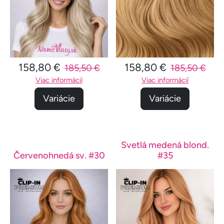
158,80 €
158,80 €
185,50 €
185,50 €
Viac informácií
Viac informácií
Variácie
Variácie
Svetlá medená blond.
Červenohnedá sv. #30
#35