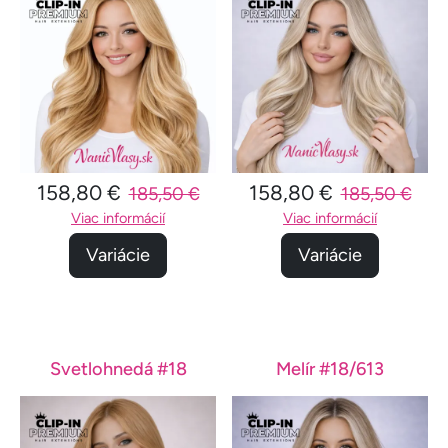
158,80 €
158,80 €
185,50 €
185,50 €
Viac informácií
Viac informácií
Variácie
Variácie
Svetlohnedá #18
Melír #18/613