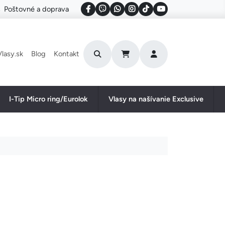
Poštovné a doprava
User account menu
lasy.sk
Blog
Kontakt
I-Tip Micro ring/Eurolok
Vlasy na našívanie Exclusive