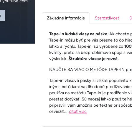
f youtube.com.
n
Základné informácie
Starostlivosť
D
Tape-in ľudské vlasy na páske
. Ak chcete 
Tape-in môžu byť pre vás presne to čo hľa
ľahko a rýchlo. Tape-in sú vyrobené zo
100
kvality, preto sa bezproblémovo spoja s va
výsledok.
Štruktúra vlasov je rovná.
NAUČTE SA VIAC O METÓDE TAPE-IN predl
Tape-in vlasové pásky si získali popularitu
inými metódami na dlhodobé predlžovanie v
používa na metódu Tape-in je predĺženie vl
prestať dotýkať. Sú naozaj ľahko použiteľn
pripravili, vám umožnia perfektne prispôso
osviežiť
...
čítať viac