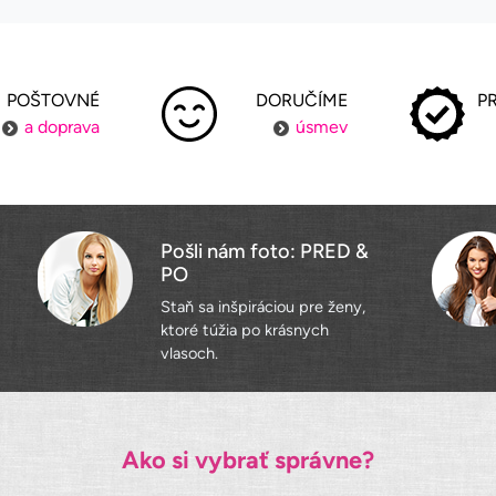
POŠTOVNÉ
DORUČÍME
P
a doprava
úsmev
Pošli nám foto: PRED &
PO
Staň sa inšpiráciou pre ženy,
ktoré túžia po krásnych
vlasoch.
Ako si vybrať správne?