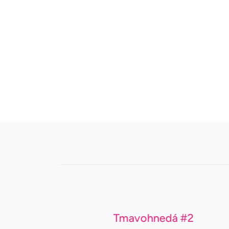
1B
Tmavohnedá #2