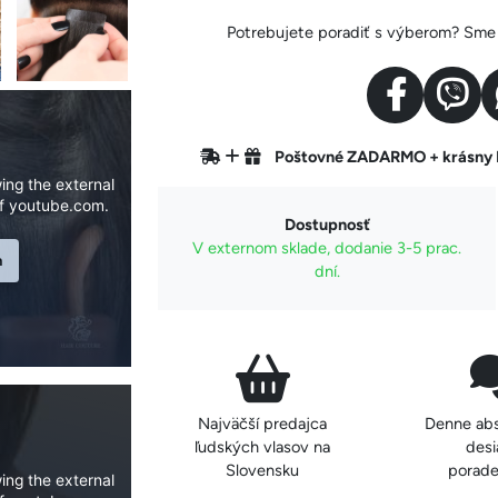
Potrebujete poradiť s výberom? Sme v
Poštovné ZADARMO + krásn
ing the external
f youtube.com.
Dostupnosť
V externom sklade, dodanie 3-5 prac.
n
dní.
Najväčší predajca
Denne ab
ľudských vlasov na
desi
Slovensku
porade
ing the external