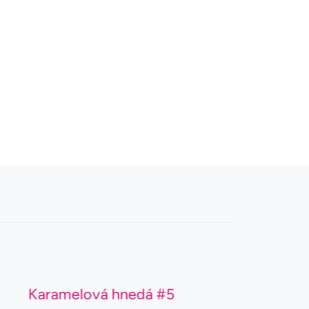
Karamelová hnedá #5
S