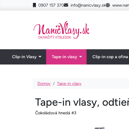
Skočiť na hlavný obsah
0907 157 370
info@nanicvlasy.sk
www.nani
Clip-in Vlasy
Tape-in vlasy
Clip-in cop a ofina
Toggle submenu
Toggle submenu
Omrvinka
Domov
Tape-in vlasy
Tape-in vlasy, odti
Čokoládová hnedá #3