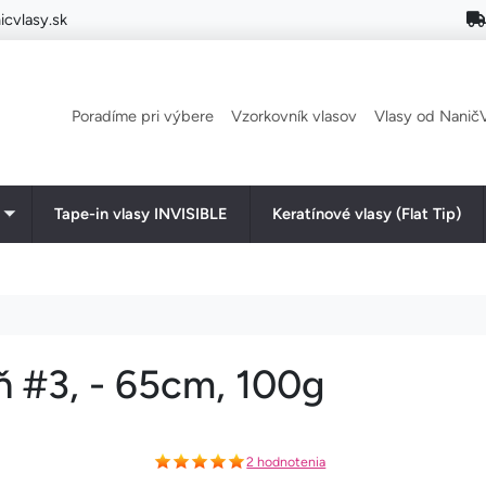
cvlasy.sk
Main navigation
Poradíme pri výbere
Vzorkovník vlasov
Vlasy od NaničV
Tape-in vlasy INVISIBLE
Keratínové vlasy (Flat Tip)
Toggle submenu
eň #3, - 65cm, 100g
2 hodnotenia