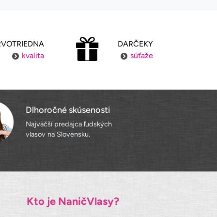
RVOTRIEDNA
DARČEKY
kvalita
súťaže
Dlhoročné skúsenosti
Najväčší predajca ľudských
vlasov na Slovensku.
Kto je NaničVlasy?