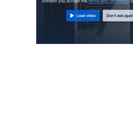
content you accept the
terms and conditions
o
Load video
Don't ask agai