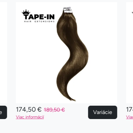
174,50 €
17
189,50 €
e
Variácie
Viac informácií
Via