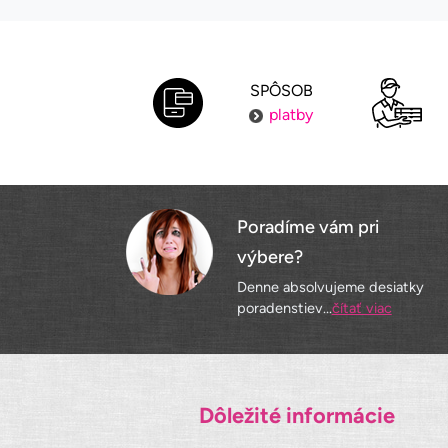
SPÔSOB
platby
Poradíme vám pri
výbere?
Denne absolvujeme desiatky
poradenstiev...
čítať viac
Dôležité informácie