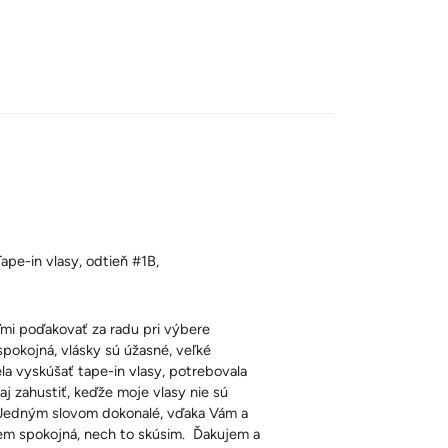
pe-in vlasy, odtieň #1B,
mi poďakovať za radu pri výbere
pokojná, vlásky sú úžasné, veľké
a vyskúšať tape-in vlasy, potrebovala
aj zahustiť, keďže moje vlasy nie sú
? Jedným slovom dokonalé, vďaka Vám a
dem spokojná, nech to skúsim. Ďakujem a