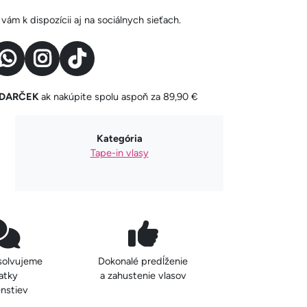
ám k dispozícii aj na sociálnych sieťach.
y DARČEK
ak nakúpite spolu aspoň za 89,90 €
Kategória
Tape-in vlasy
solvujeme
Dokonalé predĺženie
atky
a zahustenie vlasov
nstiev