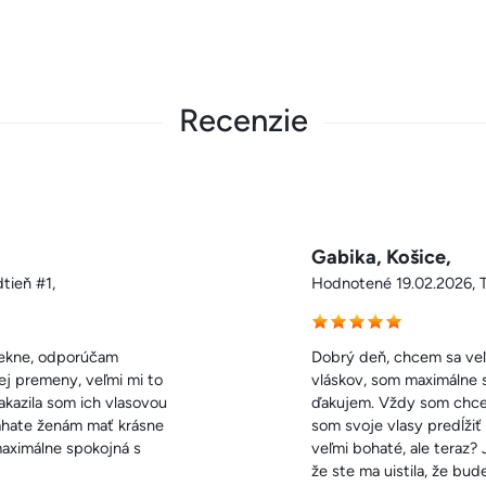
Recenzie
Gabika, Košice,
tieň #1,
Hodnotené 19.02.2026, Ta
pekne, odporúčam
Dobrý deň, chcem sa veľ
ej premeny, veľmi mi to
vláskov, som maximálne s
nakazila som ich vlasovou
ďakujem. Vždy som chcel
máhate ženám mať krásne
som svoje vlasy predĺžiť 
maximálne spokojná s
veľmi bohaté, ale teraz
že ste ma uistila, že bu