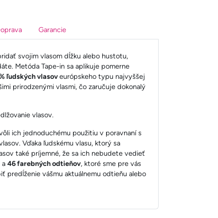
oprava
Garancie
pridať svojim vlasom dĺžku alebo hustotu,
dáte. Metóda Tape-in sa aplikuje pomerne
% ľudských vlasov
európskeho typu najvyššej
šimi prirodzenými vlasmi, čo zaručuje dokonalý
žovanie vlasov.
 kvôli ich jednoduchému použitiu v poravnaní s
lasov. Vďaka ľudskému vlasu, ktorý sa
asov také príjemné, že sa ich nebudete vedieť
é a
46 farebných odtieňov
, ktoré sme pre vás
biť predĺženie vášmu aktuálnemu odtieňu alebo