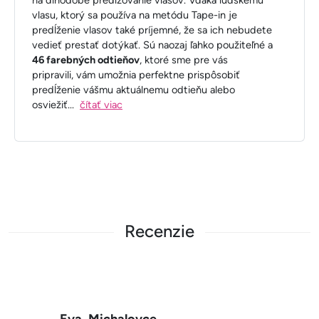
vlasu, ktorý sa používa na metódu Tape-in je
predĺženie vlasov také príjemné, že sa ich nebudete
vedieť prestať dotýkať. Sú naozaj ľahko použiteľné a
46 farebných odtieňov
, ktoré sme pre vás
pripravili, vám umožnia perfektne prispôsobiť
predĺženie vášmu aktuálnemu odtieňu alebo
osviežiť
...
čítať viac
Recenzie
Eva, Michalovce,