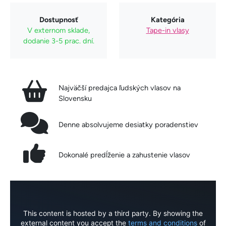
Dostupnosť
Kategória
V externom sklade,
Tape-in vlasy
dodanie 3-5 prac. dní.
Najväčší predajca ľudských vlasov na
Slovensku
Denne absolvujeme desiatky poradenstiev
Dokonalé predĺženie a zahustenie vlasov
This content is hosted by a third party. By showing the
external content you accept the
terms and conditions
of