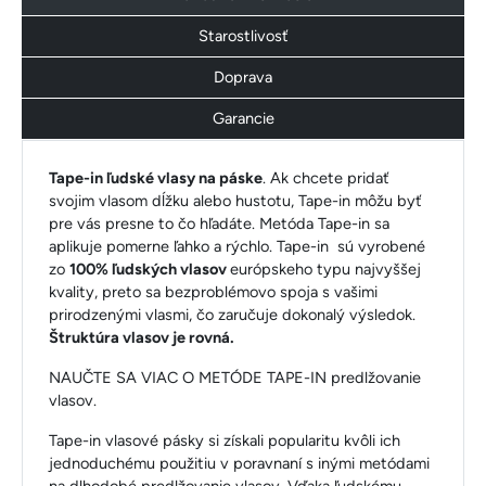
Starostlivosť
Doprava
Garancie
Tape-in ľudské vlasy na páske
. Ak chcete pridať
svojim vlasom dĺžku alebo hustotu, Tape-in môžu byť
pre vás presne to čo hľadáte. Metóda Tape-in sa
aplikuje pomerne ľahko a rýchlo. Tape-in sú vyrobené
zo
100% ľudských vlasov
európskeho typu najvyššej
kvality, preto sa bezproblémovo spoja s vašimi
prirodzenými vlasmi, čo zaručuje dokonalý výsledok.
Štruktúra vlasov je rovná.
NAUČTE SA VIAC O METÓDE TAPE-IN predlžovanie
vlasov.
Tape-in vlasové pásky si získali popularitu kvôli ich
jednoduchému použitiu v poravnaní s inými metódami
na dlhodobé predlžovanie vlasov. Vďaka ľudskému