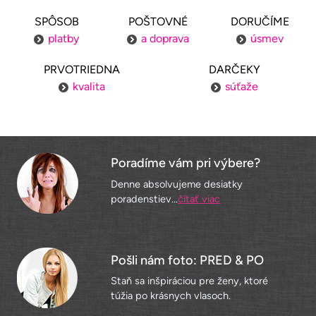
SPÔSOB
POŠTOVNÉ
DORUČÍME
platby
a doprava
úsmev
PRVOTRIEDNA
DARČEKY
kvalita
súťaže
Poradíme vám pri výbere?
Denne absolvujeme desiatky
poradenstiev...
čítať viac
Pošli nám foto: PRED & PO
Staň sa inšpiráciou pre ženy, ktoré
túžia po krásnych vlasoch.