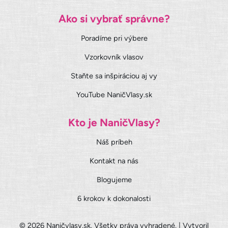
Ako si vybrať správne?
Poradíme pri výbere
Vzorkovník vlasov
Staňte sa inšpiráciou aj vy
YouTube NaničVlasy.sk
Kto je NaničVlasy?
Náš príbeh
Kontakt na nás
Blogujeme
6 krokov k dokonalosti
© 2026 Naničvlasy.sk. Všetky práva vyhradené. | Vytvoril