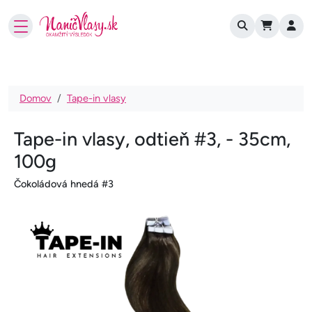
User account
Skočiť na hlavný obsah
Omrvinka
Domov
Tape-in vlasy
Tape-in vlasy, odtieň #3, - 35cm,
100g
Čokoládová hnedá #3