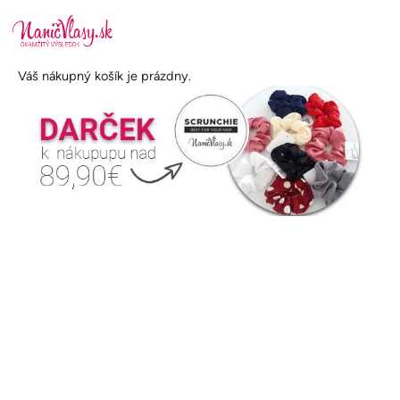
Skočiť na hlavný obsah
Váš nákupný košík je prázdny.