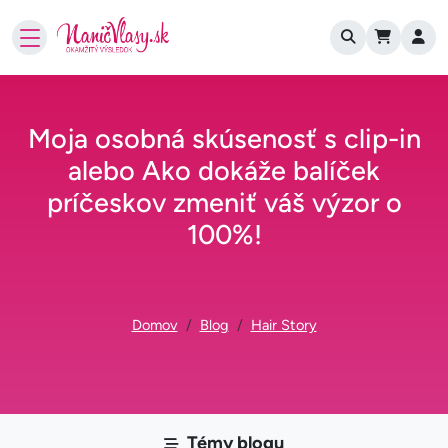
User account
Skočiť na hlavný obsah
Moja osobná skúsenosť s clip-in
alebo Ako dokáže balíček
príčeskov zmeniť váš výzor o
100%!
Omrvinka
Domov
Blog
Hair Story
Témy blogu