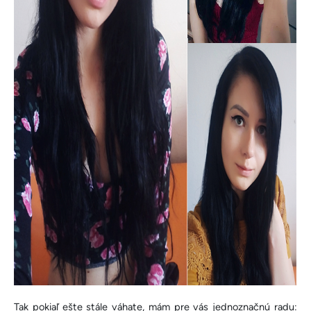
Tak pokiaľ ešte stále váhate, mám pre vás jednoznačnú radu: