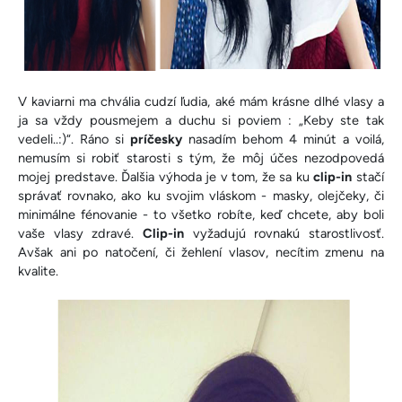
V kaviarni ma chvália cudzí ľudia, aké mám krásne dlhé vlasy a
ja sa vždy pousmejem a duchu si poviem : „Keby ste tak
vedeli..:)“. Ráno si
príčesky
nasadím behom 4 minút a voilá,
nemusím si robiť starosti s tým, že môj účes nezodpovedá
mojej predstave. Ďalšia výhoda je v tom, že sa ku
clip-in
stačí
správať rovnako, ako ku svojim vláskom - masky, olejčeky, či
minimálne fénovanie - to všetko robíte, keď chcete, aby boli
vaše vlasy zdravé.
Clip-in
vyžadujú rovnakú starostlivosť.
Avšak ani po natočení, či žehlení vlasov, necítim zmenu na
kvalite.