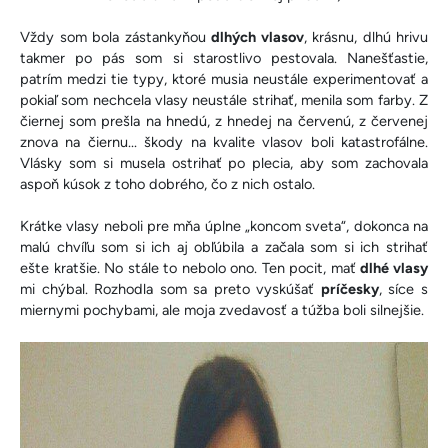
Vždy som bola zástankyňou
dlhých vlasov
, krásnu, dlhú hrivu
takmer po pás som si starostlivo pestovala. Nanešťastie,
patrím medzi tie typy, ktoré musia neustále experimentovať a
pokiaľ som nechcela vlasy neustále strihať, menila som farby. Z
čiernej som prešla na hnedú, z hnedej na červenú, z červenej
znova na čiernu... škody na kvalite vlasov boli katastrofálne.
Vlásky som si musela ostrihať po plecia, aby som zachovala
aspoň kúsok z toho dobrého, čo z nich ostalo.
Krátke vlasy neboli pre mňa úplne „koncom sveta“, dokonca na
malú chvíľu som si ich aj obľúbila a začala som si ich strihať
ešte kratšie. No stále to nebolo ono. Ten pocit, mať
dlhé vlasy
mi chýbal. Rozhodla som sa preto vyskúšať
príčesky
, síce s
miernymi pochybami, ale moja zvedavosť a túžba boli silnejšie.