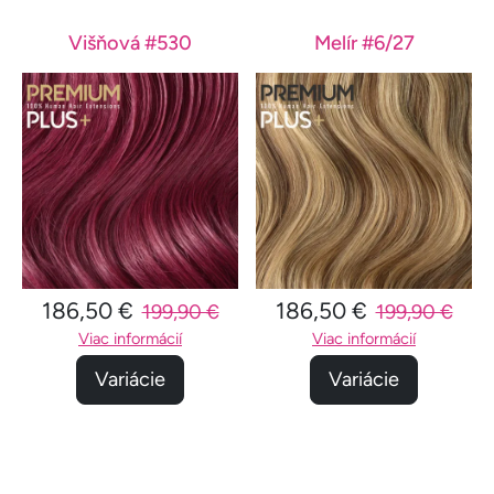
Višňová #530
Melír #6/27
186,50 €
186,50 €
199,90 €
199,90 €
Viac informácií
Viac informácií
Variácie
Variácie