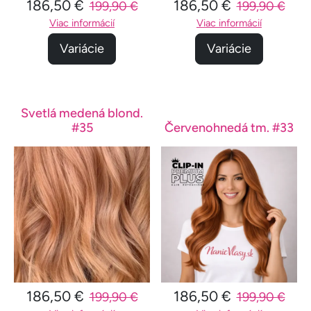
186,50 €
186,50 €
199,90 €
199,90 €
Viac informácií
Viac informácií
Variácie
Variácie
Svetlá medená blond.
#35
Červenohnedá tm. #33
186,50 €
186,50 €
199,90 €
199,90 €