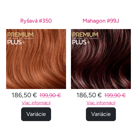
Ryšavá #350
Mahagon #99J
186,50 €
186,50 €
199,90 €
199,90 €
Viac informácií
Viac informácií
Variácie
Variácie