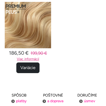
186,50 €
199,90 €
Viac informácií
Variácie
SPÔSOB
POŠTOVNÉ
DORUČÍME
platby
a doprava
úsmev