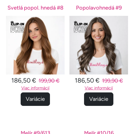
Svetlá popol. hnedá #8
Popolavohnedá #9
186,50 €
186,50 €
199,90 €
199,90 €
Viac informácií
Viac informácií
Variácie
Variácie
Melír #9/613
Melír #10/16