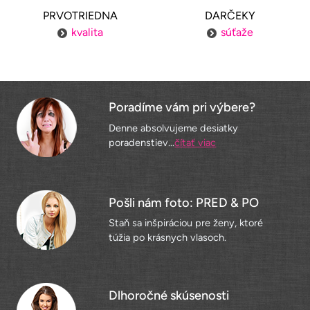
PRVOTRIEDNA
DARČEKY
kvalita
súťaže
Poradíme vám pri výbere?
Denne absolvujeme desiatky
poradenstiev...
čítať viac
Pošli nám foto: PRED & PO
Staň sa inšpiráciou pre ženy, ktoré
túžia po krásnych vlasoch.
Dlhoročné skúsenosti