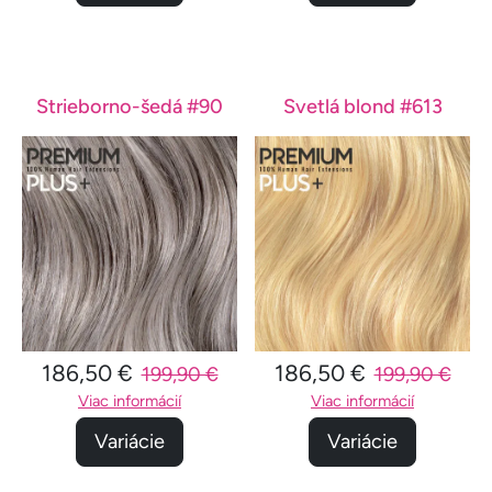
Strieborno-šedá #90
Svetlá blond #613
186,50 €
186,50 €
199,90 €
199,90 €
Viac informácií
Viac informácií
Variácie
Variácie