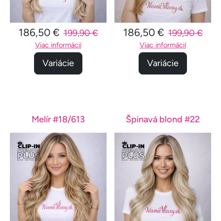
186,50 €
186,50 €
199,90 €
199,90 €
Viac informácií
Viac informácií
Variácie
Variácie
Melír #18/613
Špinavá blond #22