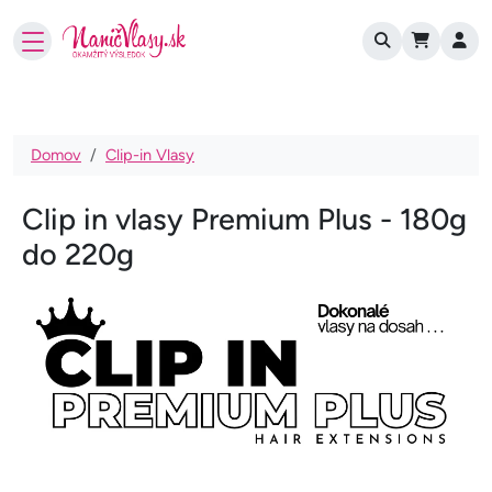
User account
Skočiť na hlavný obsah
Omrvinka
Domov
Clip-in Vlasy
Clip in vlasy Premium Plus - 180g
do 220g