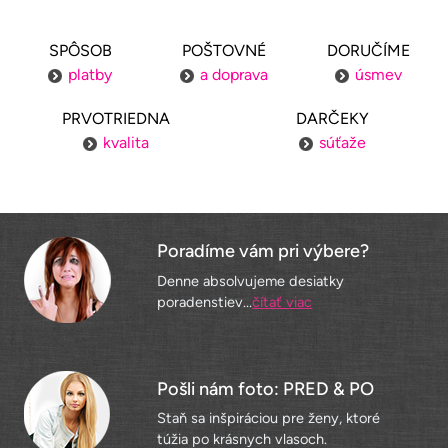
SPÔSOB
POŠTOVNÉ
DORUČÍME
platby
a doprava
úsmev
PRVOTRIEDNA
DARČEKY
kvalita
súťaže
Poradíme vám pri výbere?
Denne absolvujeme desiatky
poradenstiev...
čítať viac
Pošli nám foto: PRED & PO
Staň sa inšpiráciou pre ženy, ktoré
túžia po krásnych vlasoch.