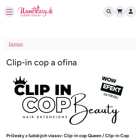
User account
Skočiť na hlavný obsah
Omrvinka
Domov
Clip-in cop a ofina
Príčesky z ľudských vlasov: Clip-in cop Queen / Clip-in Cop