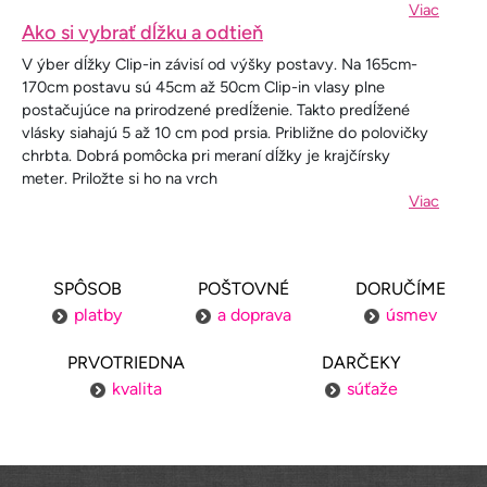
Viac
Ako si vybrať dĺžku a odtieň
V ýber dĺžky Clip-in závisí od výšky postavy. Na 165cm-
170cm postavu sú 45cm až 50cm Clip-in vlasy plne
postačujúce na prirodzené predĺženie. Takto predĺžené
vlásky siahajú 5 až 10 cm pod prsia. Približne do polovičky
chrbta. Dobrá pomôcka pri meraní dĺžky je krajčírsky
meter. Priložte si ho na vrch
Viac
SPÔSOB
POŠTOVNÉ
DORUČÍME
platby
a doprava
úsmev
PRVOTRIEDNA
DARČEKY
kvalita
súťaže