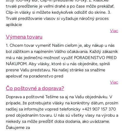
stojí 100-vky eur, Clip-in predĺženie 10-tky. 2. Klasické
trvalé predĺženie je veľmi drahé a po čase môže prekážať.
Clip-in vlásky si môžete kedykoľvek odložiť do skrine. 3.
Trvalé predlžovanie vlasov si vyžaduje náročný proces
aplikácie
Viac
Výmena tovaru
1. Chcem tovar vymeniť Našim cieľom je, aby nákup u nás
bol zážitkom a naplnením Vášho očakávania. Každý zákazník
má u nás jedinečnú možnosť využiť PORADENSTVO PRED
NÁKUPOM. Aby vlásky, ktoré si u nás objednáte, splnili
presne Vašu predstavu. Na našej stránke sa snažíme
apelovať na poradenstvo pred
Viac
Čo poštovné a doprava?
Doprava a poštovné Tešíme sa aj na Vašu objednávku. V
prípade, že potrebujete vlásky na konkrétny dátum, prosím
radšej sa informujte vopred telefonicky +421 907 157 370
pred objednaním tovaru. U nás sú všetky vlasy na výrobu a
niekedy sa môže predĺžiť doba dodania, ako uvádzame.
Ďakujeme za