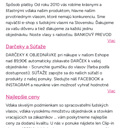
Spôsob platby Od roku 2010 vás robíme krásnymi a
šťastnými vďaka našim produktom, hlavne našim
prvotriednym vlasom, ktoré nemajú konkurenciu. Sme
najväčší e-shop s ľudskými vlasmi na Slovensku. Ďakujeme
za vašu dôveru a tiež ďakujeme za každú jednu
objednávku. Noste vlasy s radosťou. BANKOVÝ PREVOD
Viac
Darčeky a Súťaže
DARČEKY K OBJEDNÁVKE pri nákupe v našom Eshope
nad 89,90€ automaticky získavate DARČEK k vašej
objednávke - Scrunchie gumičku do vlasov (farba podľa
dostupnosti). SÚŤAŽE zapojte sa do našich súťaží o
produkty z našej ponuky. Sledujte náš FACEBOOK a
INSTAGRAM a neunikne vám možnosť vyhrať hodnotné
Viac
Najlepšie ceny
Vďaka skvelým podmienkam so spracovateľmi ľudských
vlasov, vďaka vysokému množstvu objednávok a stovkám
vracajúcich sa zákazníkov ... vám poskytneme najlepšie
ceny za dodanú kvalitu. U nás v ponuke nájdete len Clip-in