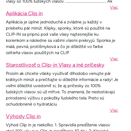
vlasy so 100% ľudských vlasov. .............................................. Ak
Viac
Aplikácia Clip in
Aplikácia je úplne jednoduchá a zvládne ju každý v
priebehu pár minút. Klipky, sponky, ktoré sú použité na
CLIP-IN sa pripnú pod vaše vlasy najtesnejšie ku
korienkom a následne sa vašimi vlasmi prekryjú. Sponka je
malá, pevná, protišmyková a čo je dôležité vo farbe
odtieňa vlasov použitých na CLIP
Viac
Starostlivosť o Clip-in Vlasy a iné príčesky
Prosím ak chcete vlásky využívať dlhodobo venujte pár
krátkych minút a prečítajte si dôležité informácie a rady! Je
veľmi dôležité uvedomiť si, že aj príčesky zo 100%
ľudských vlasov sú už mŕtve. To znamená, že nedostávajú
prirodzenú výživu z pokožky ľudského tela. Preto sú
ochudobnené o hydratáciu
Viac
Výhody Clip in
Výhod Clip in je niekoľko. 1. Spravidla predĺženie vlasov