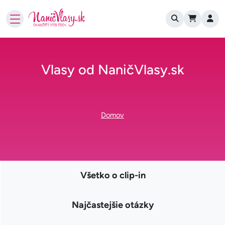
User account
Skočiť na hlavný obsah
Vlasy od NaničVlasy.sk
Omrvinka
Domov
Faq menu
Všetko o clip-in
Najčastejšie otázky