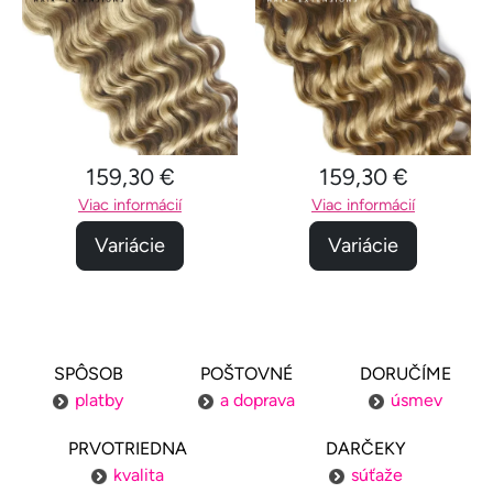
159,30 €
159,30 €
Viac informácií
Viac informácií
Variácie
Variácie
SPÔSOB
POŠTOVNÉ
DORUČÍME
platby
a doprava
úsmev
PRVOTRIEDNA
DARČEKY
kvalita
súťaže