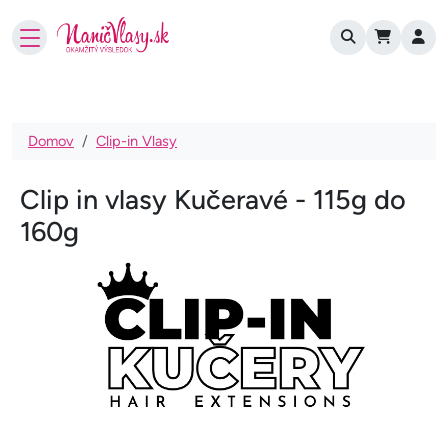
User account
Skočiť na hlavný obsah
Omrvinka
Domov
Clip-in Vlasy
Clip in vlasy Kučeravé - 115g do
160g