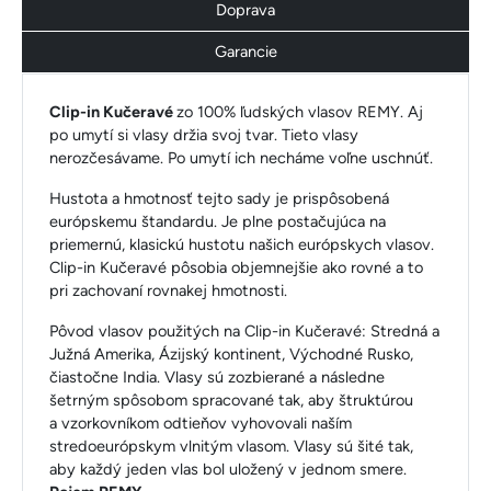
Doprava
Garancie
Clip-in Kučeravé
zo 100% ľudských vlasov REMY. Aj
po umytí si vlasy držia svoj tvar. Tieto vlasy
nerozčesávame. Po umytí ich necháme voľne uschnúť.
Hustota a hmotnosť tejto sady je prispôsobená
európskemu štandardu. Je plne postačujúca na
priemernú, klasickú hustotu našich európskych vlasov.
Clip-in Kučeravé pôsobia objemnejšie ako rovné a to
pri zachovaní rovnakej hmotnosti.
Pôvod vlasov použitých na Clip-in Kučeravé: Stredná a
Južná Amerika, Ázijský kontinent, Východné Rusko,
čiastočne India. Vlasy sú zozbierané a následne
šetrným spôsobom spracované tak, aby štruktúrou
a vzorkovníkom odtieňov vyhovovali naším
stredoeurópskym vlnitým vlasom. Vlasy sú šité tak,
aby každý jeden vlas bol uložený v jednom smere.