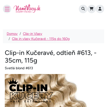
User account
Skočiť na hlavný obsah
Omrvinka
Domov
Clip-in Vlasy
Clip in vlasy Kučeravé - 115g do 160g
Clip-in Kučeravé, odtieň #613, -
35cm, 115g
Svetlá blond #613