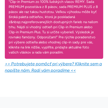
"Clip-in Premium zo 100% ľudských vlasov REMY. Sada
PREMIUM pozostáva z 8 pásov, sada PREMIUM PLUS z 8
pásov ale raz takou hustotou. Veľkou výhodou môže byť
široká paleta odtieňov, ktorá je poskladaná
z&nbsp;najpreferovanejších dostupných farieb na našom
trhu. Nájdi si vhodný odtieň pri Clip-in Premium alebo
Clip-in Premium Plus. Tu si určite vyberieš. Výsledok je
rovnako famózny. Odporúčam!" Pre rýchle poradenstvo
pri výbere odtieňa alebo vhodnej clip-in sady pre vás,
kliknite na link nižšie, vyplňte, pridajte aktuálne foto
vašich vláskov a rada vám poradím.
>> Potrebujete pomôcť pri výbere? Kliknite sem a
napíšte nám. Radi vám poradíme <<