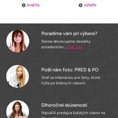
kvalita
súťaže
Poradíme vám pri výbere?
Denne absolvujeme desiatky
poradenstiev...
čítať viac
Pošli nám foto: PRED & PO
Staň sa inšpiráciou pre ženy, ktoré
túžia po krásnych vlasoch.
Dlhoročné skúsenosti
Najväčší predajca ľudských vlasov na