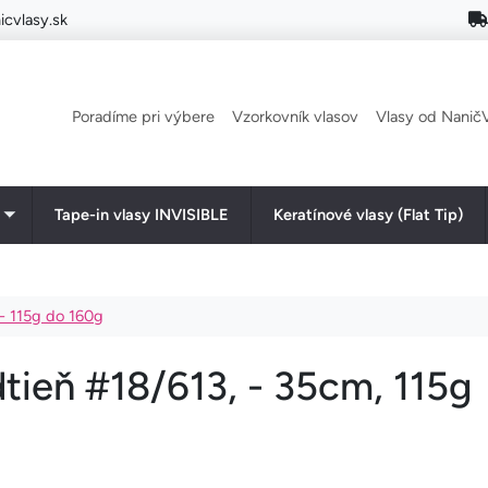
cvlasy.sk
Main navigation
Poradíme pri výbere
Vzorkovník vlasov
Vlasy od NaničV
Tape-in vlasy INVISIBLE
Keratínové vlasy (Flat Tip)
Toggle submenu
 - 115g do 160g
dtieň #18/613, - 35cm, 115g