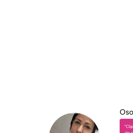
Oso
"Cli
ale 