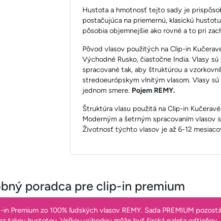
Hustota a hmotnosť tejto sady je prispôs
postačujúca na priemernú, klasickú hustotu
pôsobia objemnejšie ako rovné a to pri zac
Pôvod vlasov použitých na Clip-in Kučeravé
Východné Rusko, čiastočne India. Vlasy s
spracované tak, aby štruktúrou a vzorkovn
stredoeurópskym vlnitým vlasom. Vlasy sú š
jednom smere.
Pojem REMY.
Štruktúra vlasu použitá na Clip-in Kučerav
Moderným a šetrným spracovaním vlasov sa 
Životnosť týchto vlasov je až 6-12 mesiac
bný poradca pre clip-in premium
p-in Premium zo 100% ľudských vlasov REMY. Sada PREMIUM pozost
raz takou hustotou. Veľkou výhodou môže byť široká paleta odtieňov,