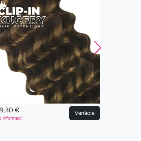
9,30 €
159,30 €
Variácie
c informácií
Viac informácií