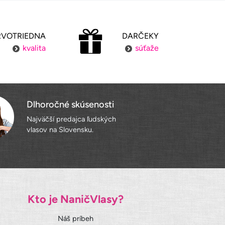
RVOTRIEDNA
DARČEKY
kvalita
súťaže
Dlhoročné skúsenosti
Najväčší predajca ľudských
vlasov na Slovensku.
Kto je NaničVlasy?
Náš príbeh