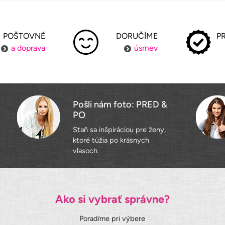
POŠTOVNÉ
DORUČÍME
P
a doprava
úsmev
Pošli nám foto: PRED &
PO
Staň sa inšpiráciou pre ženy,
ktoré túžia po krásnych
vlasoch.
Ako si vybrať správne?
Poradíme pri výbere