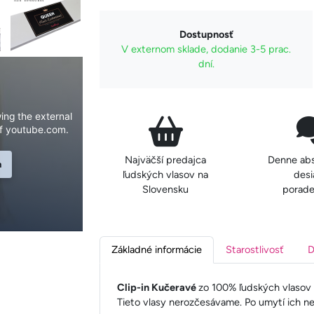
Dostupnosť
V externom sklade, dodanie 3-5 prac.
dní.
ing the external
f youtube.com.
Najväčší predajca
Denne ab
n
ľudských vlasov na
desi
Slovensku
porade
Základné informácie
Starostlivosť
D
Clip-in Kučeravé
zo 100% ľudských vlasov R
Tieto vlasy nerozčesávame. Po umytí ich n