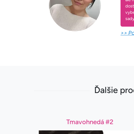
dost
vybe
sady
>> Po
Ďalšie pro
1B
Tmavohnedá #2