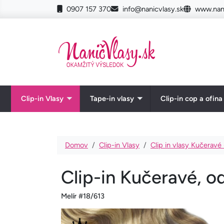
Skočiť na hlavný obsah
0907 157 370
info@nanicvlasy.sk
www.nani
Clip-in Vlasy
Tape-in vlasy
Clip-in cop a ofina
Toggle submenu
Toggle submenu
Omrvinka
Domov
Clip-in Vlasy
Clip in vlasy Kučeravé
Clip-in Kučeravé, o
Melír #18/613