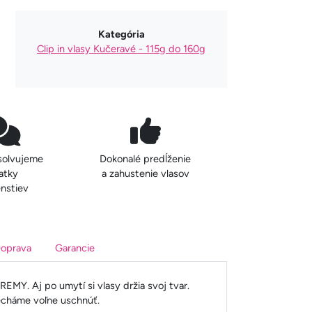
Kategória
Clip in vlasy Kučeravé - 115g do 160g
solvujeme
Dokonalé predĺženie
atky
a zahustenie vlasov
nstiev
oprava
Garancie
EMY. Aj po umytí si vlasy držia svoj tvar.
echáme voľne uschnúť.