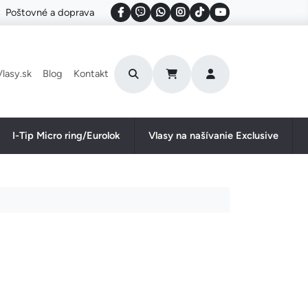
Poštovné a doprava
User account menu
lasy.sk
Blog
Kontakt
I-Tip Micro ring/Eurolok
Vlasy na našívanie Exclusive