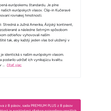
obená európskemu štandardu. Je plne
 našich európskych vlasov. Clip-in Kučeravé
hovaní rovnakej hmotnosti.
: Stredná a Južná Amerika, Ázijský kontinent,
ú zozbierané a následne šetrným spôsobom
íkom odtieňov vyhovovali naším
ité tak, aby každý jeden vlas bol uložený v
é je identická s našim európskym vlasom.
podarilo udržať ich vynikajúcu kvalitu.
ov
...
čítať viac
áva z 8 pásov, sada PREMIUM PLUS z 8 pásov
 ktorá je poskladaná z&nbsp;najpreferovanejších