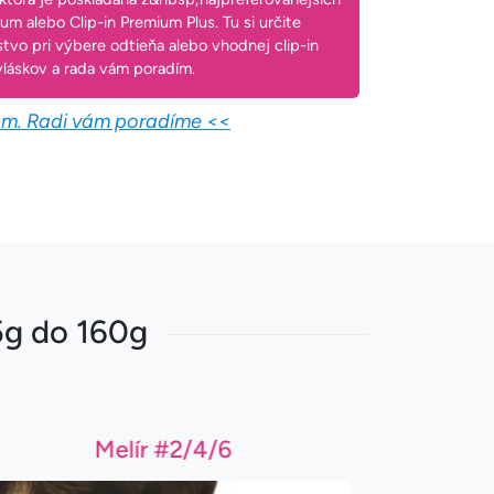
um alebo Clip-in Premium Plus. Tu si určite
tvo pri výbere odtieňa alebo vhodnej clip-in
h vláskov a rada vám poradím.
nám. Radi vám poradíme <<
15g do 160g
Melír #2/4/6
Ga