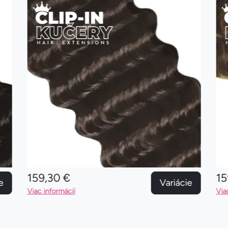
159,30 €
15
e
Variácie
Viac informácií
Via