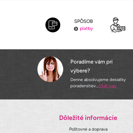
SPÔSOB
platby
Poradíme vám pri
výbere?
Denne absolvujeme desiatky
poradenstiev...
čítať viac
Dôležité informácie
Poštovné a doprava