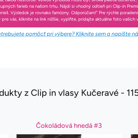
upných farieb na našom trhu. Nájdi si vhodný odtieň pri Clip-in Premi
rieš. Výsledok je rovnako famózny. Odporúčam!" Pre rýchle poradens
 pre vás, kliknite na link nižšie, vyplňte, pridajte aktuálne foto vašic
trebujete pomôcť pri výbere? Kliknite sem a napíšte 
dukty z Clip in vlasy Kučeravé - 1
Čokoládová hnedá #3