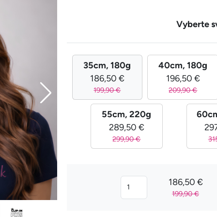
Vyberte s
35cm, 180g
40cm, 180g
186,50 €
196,50 €
199,90 €
209,90 €
55cm, 220g
60cm
289,50 €
29
299,90 €
31
186,50 €
199,90 €