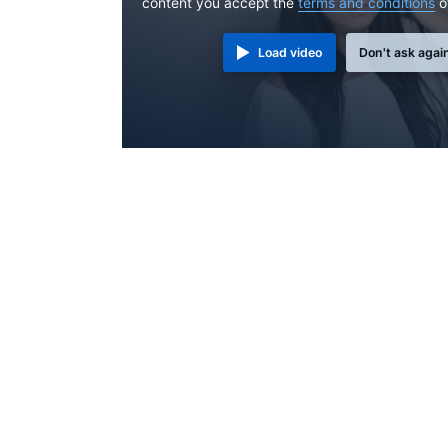
content you accept the
terms and conditions
o
Load video
Don't ask agai