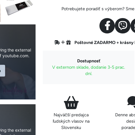
Potrebujete poradiť s výberom? Sme v
Poštovné ZADARMO + krásn
ing the external
f youtube.com.
Dostupnosť
V externom sklade, dodanie 3-5 prac.
n
dní.
Najväčší predajca
Denne ab
ľudských vlasov na
desi
Slovensku
porade
ing the external