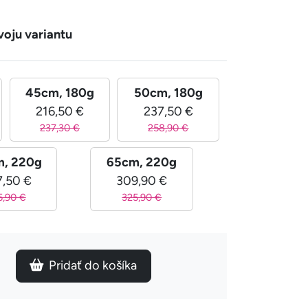
voju variantu
45cm, 180g
50cm, 180g
216,50 €
237,50 €
237,30 €
258,90 €
, 220g
65cm, 220g
7,50 €
309,90 €
5,90 €
325,90 €
Pridať do košíka