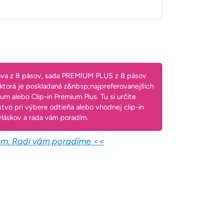
áva z 8 pásov, sada PREMIUM PLUS z 8 pásov
 ktorá je poskladaná z&nbsp;najpreferovanejších
um alebo Clip-in Premium Plus. Tu si určite
tvo pri výbere odtieňa alebo vhodnej clip-in
h vláskov a rada vám poradím.
nám. Radi vám poradíme <<