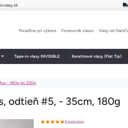
cvlasy.sk
Main navigation
Poradíme pri výbere
Vzorkovník vlasov
Vlasy od NaničV
Tape-in vlasy INVISIBLE
Keratínové vlasy (Flat Tip)
Toggle submenu
Plus - 180g do 220g
s, odtieň #5, - 35cm, 180g
6 hodnotení