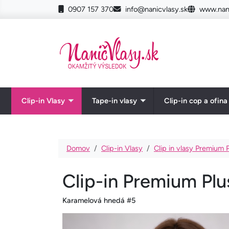
Skočiť na hlavný obsah
0907 157 370
info@nanicvlasy.sk
www.nani
Clip-in Vlasy
Tape-in vlasy
Clip-in cop a ofina
Toggle submenu
Toggle submenu
Omrvinka
Domov
Clip-in Vlasy
Clip in vlasy Premium 
Clip-in Premium Plu
Karamelová hnedá #5