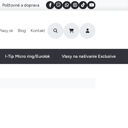
Poštovné a doprava
User account menu
lasy.sk
Blog
Kontakt
I-Tip Micro ring/Eurolok
Vlasy na našívanie Exclusive