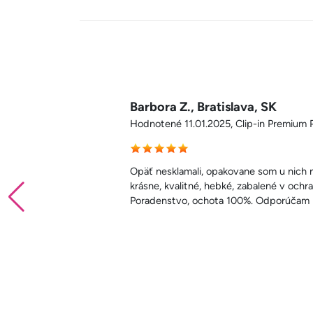
Denisa, Košeice, SK
Hodnotené 23.11.2024, Clip-in Premium P
sky sú
Dobrý deň NaničVlasy, píšem hneď ako s
mega krásne. Najkrajšie klipy aké som ke
viem, že máte o zákazníčku viac. Som na
ako som ani nedúfala.