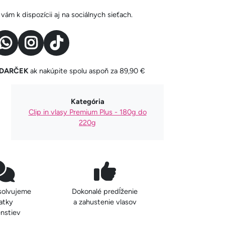
ám k dispozícii aj na sociálnych sieťach.
y DARČEK
ak nakúpite spolu aspoň za 89,90 €
Kategória
Clip in vlasy Premium Plus - 180g do
220g
solvujeme
Dokonalé predĺženie
atky
a zahustenie vlasov
nstiev