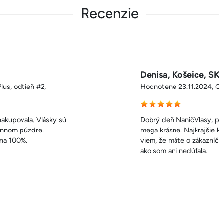
Recenzie
Janka P. , Bratislav
lus, melír #2/4/6,
Hodnotené 23.11.2024, Cl
om vlasy napojila, sú
Kvalita, poradenstvo a v
dy mala. Ste úžasní a
len odporučiť ďalej, ako
dšená a tak spokojná,
maximálne spokojná a k
túžila. Ďakujem vám