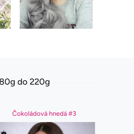
 180g do 220g
Čokoládová hnedá #3
Ga