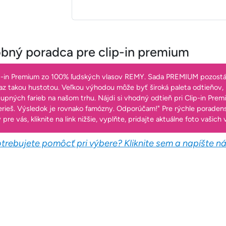
bný poradca pre clip-in premium
p-in Premium zo 100% ľudských vlasov REMY. Sada PREMIUM pozost
raz takou hustotou. Veľkou výhodou môže byť široká paleta odtieňov,
upných farieb na našom trhu. Nájdi si vhodný odtieň pri Clip-in Premi
rieš. Výsledok je rovnako famózny. Odporúčam!" Pre rýchle poradens
 pre vás, kliknite na link nižšie, vyplňte, pridajte aktuálne foto vašic
trebujete pomôcť pri výbere? Kliknite sem a napíšte 