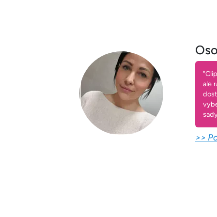
Oso
"Cli
ale 
dost
vybe
sady
>> Po