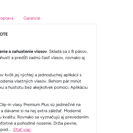
oprava
Garancie
TOTE
nie a zahustenie vlasov
. Skladá sa z 8 pásov,
hustí a predĺži zadnú časť vlasov, rovnako aj
 kvôli jej rýchlej a jednoduchej aplikácii s
odenia vlastných vlasov. Behom pár minút
u a hustotu bez akejkoľvek pomoci. Aplikáciu
 Clip-in vlasy Premium Plus sú jedinečné na
a dávame si na nej extra záležať. Moderné
u kvalitu. Rovnako sa vyznačujú aj prevedením
omfortné a pohodlné nosenie. Držia pevne,
 pod
...
čítať viac