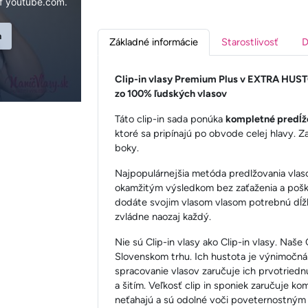
f youtube.com.
n
Základné informácie
Starostlivosť
D
Clip-in vlasy Premium Plus v EXTRA HUS
zo 100% ľudských vlasov
Táto clip-in sada ponúka
kompletné predĺže
ktoré sa pripínajú po obvode celej hlavy. Za
boky.
Najpopulárnejšia metóda predlžovania vlasov
okamžitým výsledkom bez zaťaženia a pošk
dodáte svojim vlasom vlasom potrebnú dĺžk
zvládne naozaj každý.
Nie sú Clip-in vlasy ako Clip-in vlasy. Naše
Slovenskom trhu. Ich hustota je výnimočná 
spracovanie vlasov zaručuje ich prvotriedn
a šitím. Veľkosť clip in sponiek zaručuje k
neťahajú a sú odolné voči poveternostným