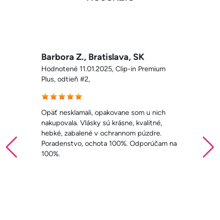
Denisa, Košeice, SK
Hodnotené 23.11.2024, Clip-in Premium
Plus, melír #2/4/6,
Dobrý deň NaničVlasy, píšem hneď ako
som vlasy napojila, sú mega krásne.
Najkrajšie klipy aké som kedy mala. Ste
úžasní a viem, že máte o zákazníčku viac.
Som nadšená a tak spokojná, ako som ani
nedúfala.