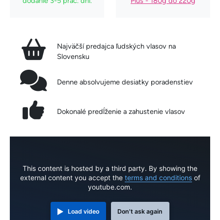
dodanie 3-5 prac. dní.
Plus - 180g do 220g
Najväčší predajca ľudských vlasov na
Slovensku
Denne absolvujeme desiatky poradenstiev
Dokonalé predĺženie a zahustenie vlasov
This content is hosted by a third party. By showing the
external content you accept the
terms and conditions
of
youtube.com.
Load video
Don't ask again