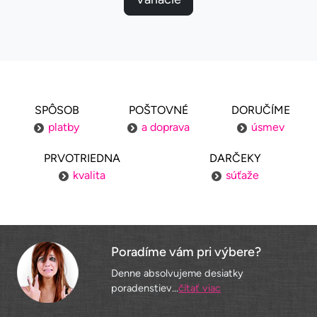
SPÔSOB
POŠTOVNÉ
DORUČÍME
platby
a doprava
úsmev
PRVOTRIEDNA
DARČEKY
kvalita
súťaže
Poradíme vám pri výbere?
Denne absolvujeme desiatky
poradenstiev...
čítať viac