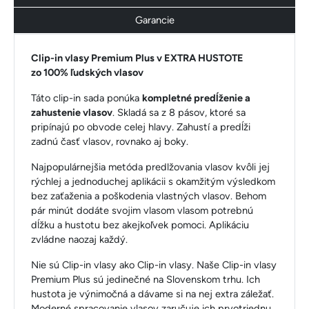
Garancie
Clip-in vlasy Premium Plus v EXTRA HUSTOTE
zo 100% ľudských vlasov
Táto clip-in sada ponúka
kompletné predĺženie a
zahustenie vlasov
. Skladá sa z 8 pásov, ktoré sa
pripínajú po obvode celej hlavy. Zahustí a predĺži
zadnú časť vlasov, rovnako aj boky.
Najpopulárnejšia metóda predlžovania vlasov kvôli jej
rýchlej a jednoduchej aplikácii s okamžitým výsledkom
bez zaťaženia a poškodenia vlastných vlasov. Behom
pár minút dodáte svojim vlasom vlasom potrebnú
dĺžku a hustotu bez akejkoľvek pomoci. Aplikáciu
zvládne naozaj každý.
Nie sú Clip-in vlasy ako Clip-in vlasy. Naše Clip-in vlasy
Premium Plus sú jedinečné na Slovenskom trhu. Ich
hustota je výnimočná a dávame si na nej extra záležať.
Moderné spracovanie vlasov zaručuje ich prvotriednu