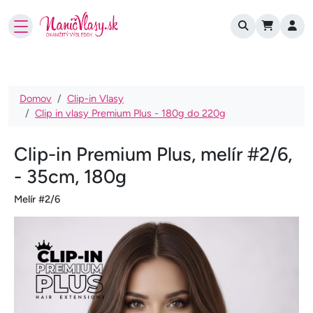
User account
Skočiť na hlavný obsah
Omrvinka
Domov
Clip-in Vlasy
Clip in vlasy Premium Plus - 180g do 220g
Clip-in Premium Plus, melír #2/6,
- 35cm, 180g
Melír #2/6