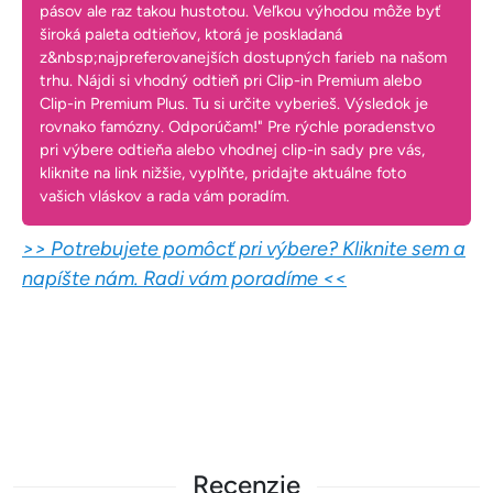
pásov ale raz takou hustotou. Veľkou výhodou môže byť
široká paleta odtieňov, ktorá je poskladaná
z&nbsp;najpreferovanejších dostupných farieb na našom
trhu. Nájdi si vhodný odtieň pri Clip-in Premium alebo
Clip-in Premium Plus. Tu si určite vyberieš. Výsledok je
rovnako famózny. Odporúčam!" Pre rýchle poradenstvo
pri výbere odtieňa alebo vhodnej clip-in sady pre vás,
kliknite na link nižšie, vyplňte, pridajte aktuálne foto
vašich vláskov a rada vám poradím.
>> Potrebujete pomôcť pri výbere? Kliknite sem a
napíšte nám. Radi vám poradíme <<
Recenzie