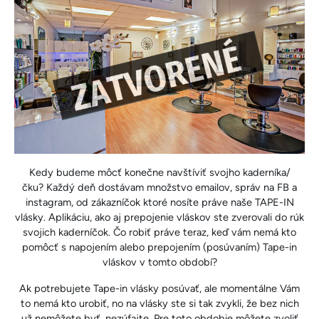
Kedy budeme môcť konečne navštíviť svojho kaderníka/
čku? Každý deň dostávam množstvo emailov, správ na FB a
instagram, od zákazníčok ktoré nosíte práve naše TAPE-IN
vlásky. Aplikáciu, ako aj prepojenie vláskov ste zverovali do rúk
svojich kaderníčok. Čo robiť práve teraz, keď vám nemá kto
pomôcť s napojením alebo prepojením (posúvaním) Tape-in
vláskov v tomto období?
Ak potrebujete Tape-in vlásky posúvať, ale momentálne Vám
to nemá kto urobiť, no na vlásky ste si tak zvykli, že bez nich
už nemôžete byť, nezúfajte. Pre toto obdobie môžete zvoliť