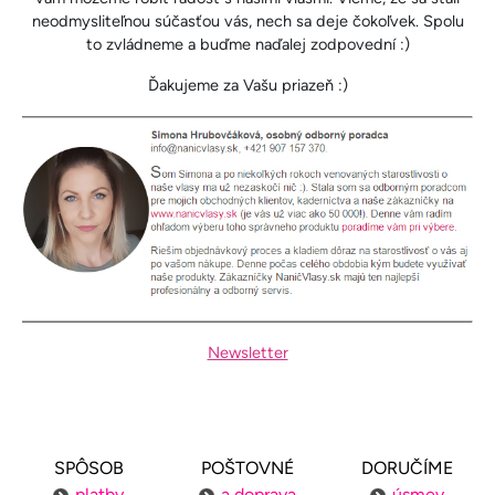
neodmysliteľnou súčasťou vás, nech sa deje čokoľvek. Spolu
to zvládneme a buďme naďalej zodpovední :)
Ďakujeme za Vašu priazeň :)
Newsletter
SPÔSOB
POŠTOVNÉ
DORUČÍME
platby
a doprava
úsmev