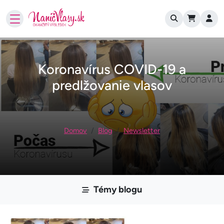
User account
Skočiť na hlavný obsah
Koronavírus COVID-19 a
predlžovanie vlasov
Omrvinka
Domov
Blog
Newsletter
Témy blogu