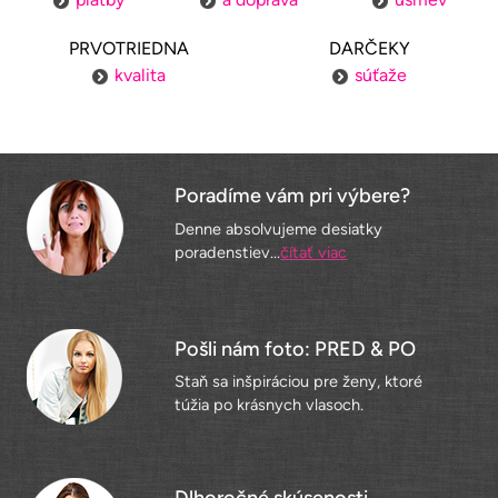
PRVOTRIEDNA
DARČEKY
kvalita
súťaže
Poradíme vám pri výbere?
Denne absolvujeme desiatky
poradenstiev...
čítať viac
Pošli nám foto: PRED & PO
Staň sa inšpiráciou pre ženy, ktoré
túžia po krásnych vlasoch.
Dlhoročné skúsenosti