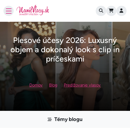
User account
Skočiť na hlavný obsah
Plesové účesy 2026: Luxusný
objem a dokonalý look s clip in
príčeskami
Omrvinka
Domov
Blog
Predlžovanie vlasov
Témy blogu