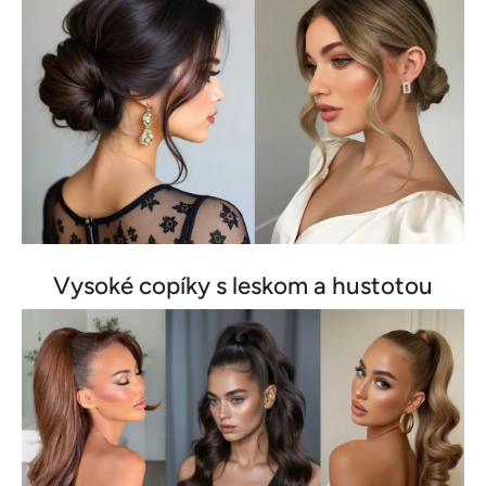
Vysoké copíky s leskom a hustotou