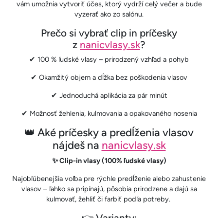
vám umožnia vytvoriť účes, ktorý vydrží celý večer a bude
vyzerať ako zo salónu.
Prečo si vybrať clip in príčesky
z
nanicvlasy.sk
?
✔ 100 % ľudské vlasy – prirodzený vzhľad a pohyb
✔ Okamžitý objem a dĺžka bez poškodenia vlasov
✔ Jednoduchá aplikácia za pár minút
✔ Možnosť žehlenia, kulmovania a opakovaného nosenia
👑 Aké príčesky a predĺženia vlasov
nájdeš na
nanicvlasy.sk
✨ Clip-in vlasy (100% ľudské vlasy)
Najobľúbenejšia voľba pre rýchle predĺženie alebo zahustenie
vlasov – ľahko sa pripínajú, pôsobia prirodzene a dajú sa
kulmovať, žehliť či farbiť podľa potreby.
👉 Varianty: