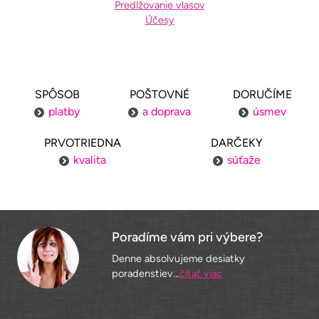
Predlžovanie vlasov
Účesy
SPÔSOB
POŠTOVNÉ
DORUČÍME
platby
a doprava
úsmev
PRVOTRIEDNA
DARČEKY
kvalita
súťaže
Poradíme vám pri výbere?
Denne absolvujeme desiatky
poradenstiev...
čítať viac