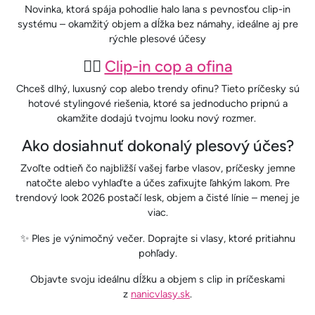
Novinka, ktorá spája pohodlie halo lana s pevnosťou clip-in
systému – okamžitý objem a dĺžka bez námahy, ideálne aj pre
rýchle plesové účesy
💁‍♀️
Clip-in cop a ofina
Chceš dlhý, luxusný cop alebo trendy ofinu? Tieto príčesky sú
hotové stylingové riešenia, ktoré sa jednoducho pripnú a
okamžite dodajú tvojmu looku nový rozmer.
Ako dosiahnuť dokonalý plesový účes?
Zvoľte odtieň čo najbližší vašej farbe vlasov, príčesky jemne
natočte alebo vyhlaďte a účes zafixujte ľahkým lakom. Pre
trendový look 2026 postačí lesk, objem a čisté línie – menej je
viac.
✨ Ples je výnimočný večer. Doprajte si vlasy, ktoré pritiahnu
pohľady.
Objavte svoju ideálnu dĺžku a objem s clip in príčeskami
z
nanicvlasy.sk
.