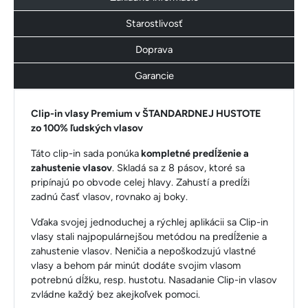
Starostlivosť
Doprava
Garancie
Clip-in vlasy Premium v ŠTANDARDNEJ HUSTOTE
zo 100% ľudských vlasov
Táto clip-in sada ponúka
kompletné predĺženie a
zahustenie vlasov
. Skladá sa z 8 pásov, ktoré sa
pripínajú po obvode celej hlavy. Zahustí a predĺži
zadnú časť vlasov, rovnako aj boky.
Vďaka svojej jednoduchej a rýchlej aplikácii sa Clip-in
vlasy stali najpopulárnejšou metódou na predĺženie a
zahustenie vlasov. Neničia a nepoškodzujú vlastné
vlasy a behom pár minút dodáte svojim vlasom
potrebnú dĺžku, resp. hustotu. Nasadanie Clip-in vlasov
zvládne každý bez akejkoľvek pomoci.