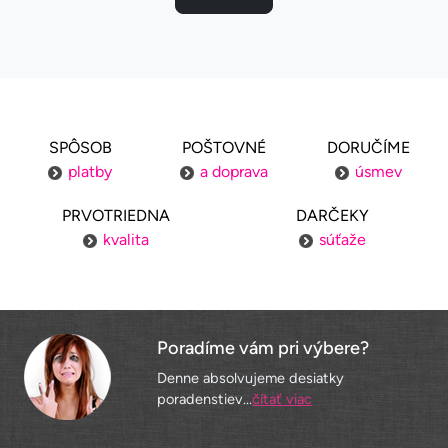
SPÔSOB
POŠTOVNÉ
DORUČÍME
platby
a doprava
úsmev
PRVOTRIEDNA
DARČEKY
kvalita
súťaže
Poradíme vám pri výbere?
Denne absolvujeme desiatky
poradenstiev...
čítať viac