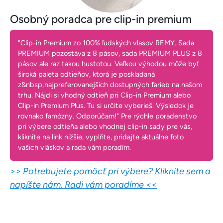
Osobný poradca pre clip-in premium
"Clip-in Premium zo 100% ľudských vlasov REMY. Sada
PREMIUM pozostáva z 8 pásov, sada PREMIUM PLUS z 8
pásov ale raz takou hustotou. Veľkou výhodou môže byť
široká paleta odtieňov, ktorá je poskladaná
z&nbsp;najpreferovanejších dostupných farieb na našom
trhu. Nájdi si vhodný odtieň pri Clip-in Premium alebo
Clip-in Premium Plus. Tu si určite vyberieš. Výsledok je
rovnako famózny. Odporúčam!" Pre rýchle poradenstvo
pri výbere odtieňa alebo vhodnej clip-in sady pre vás,
kliknite na link nižšie, vyplňte, pridajte aktuálne foto
vašich vláskov a rada vám poradím.
>> Potrebujete pomôcť pri výbere? Kliknite sem a
napíšte nám. Radi vám poradíme <<