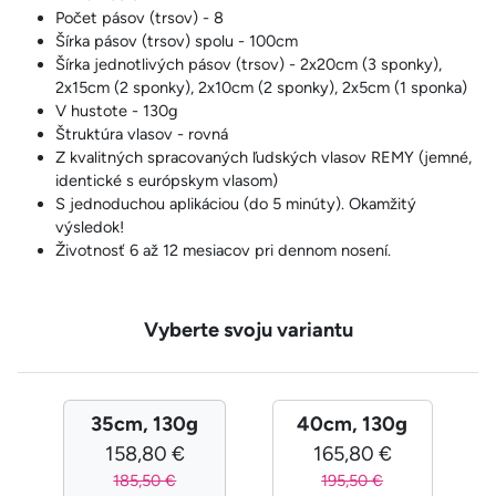
Počet pásov (trsov) - 8
Šírka pásov (trsov) spolu - 100cm
Šírka jednotlivých pásov (trsov) - 2x20cm (3 sponky),
2x15cm (2 sponky), 2x10cm (2 sponky), 2x5cm (1 sponka)
V hustote - 130g
Štruktúra vlasov - rovná
Z kvalitných spracovaných ľudských vlasov REMY (jemné,
identické s európskym vlasom)
S jednoduchou aplikáciou (do 5 minúty). Okamžitý
výsledok!
Životnosť 6 až 12 mesiacov pri dennom nosení.
Vyberte svoju variantu
35cm, 130g
40cm, 130g
158,80 €
165,80 €
185,50 €
195,50 €