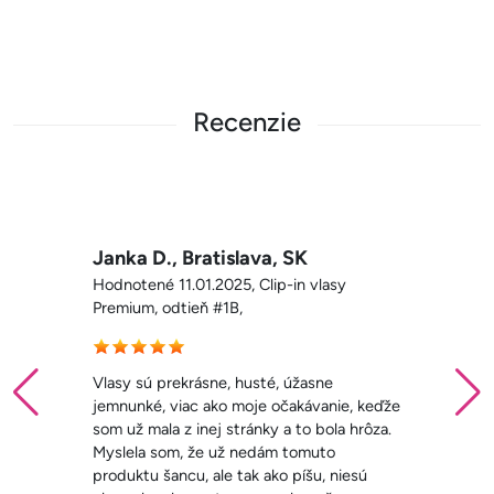
Recenzie
Nikola , Nové Zámky, SK
Hodnotené 11.01.2025, Clip-in vlasy
Premium, odtieň #3,
Krásne a kvalitné vlasy, výborné
poradenstvo ohľadne hustoty aj farby.
Odporúčam! Mala som vlasy aj z iného
eshopu a neboli ani z polovice také
kvalitné. SUPER