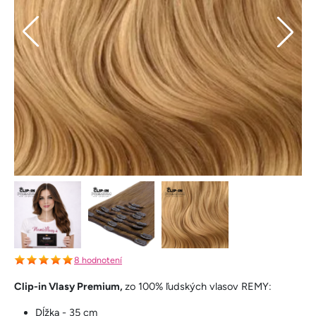
8 hodnotení
Clip-in Vlasy Premium,
zo 100% ľudských vlasov REMY:
Dĺžka - 35 cm