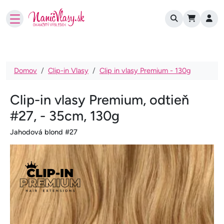
User account
Skočiť na hlavný obsah
Omrvinka
Domov
Clip-in Vlasy
Clip in vlasy Premium - 130g
Clip-in vlasy Premium, odtieň
#27, - 35cm, 130g
Jahodová blond #27