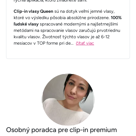
rýchla aplikácia, ktorú zvládnete sami.
Clip-in vlasy Queen
sú na dotyk veľmi jemné vlasy,
ktoré vo výsledku pôsobia absolútne prirodzene.
100%
ľudské vlasy
spracované modernými a najšetrnejšími
metódami na spracovanie vlasov zaručujú prvotriednu
kvalitu vlasov. Životnosť týchto vlasov je až 6-12
mesiacov v TOP forme pri de
...
čítať viac
Osobný poradca pre clip-in premium