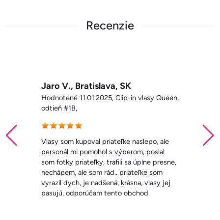
Recenzie
Mária M., Spišská Nová Ves,
Queen,
Hodnotené 11.01.2025, Clip-in vlasy Queen,
odtieň #1B,
ale
Perfektný e-shop. Veľmi milá nápomocná
al
predávajúca. Odpoveď príde ihneď, poradí
resne,
presnú farbu a vybavenie je veľmi rýchle.
m
Odporúčam určite všetkým!
 jej