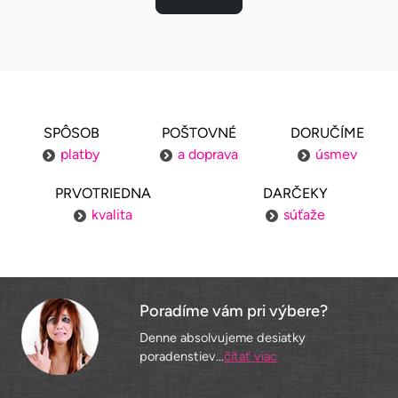
SPÔSOB
POŠTOVNÉ
DORUČÍME
platby
a doprava
úsmev
PRVOTRIEDNA
DARČEKY
kvalita
súťaže
Poradíme vám pri výbere?
Denne absolvujeme desiatky
poradenstiev...
čítať viac