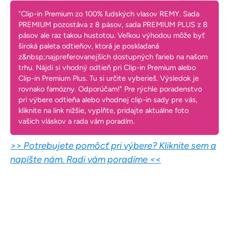
"Clip-in Premium zo 100% ľudských vlasov REMY. Sada
PREMIUM pozostáva z 8 pásov, sada PREMIUM PLUS z 8
pásov ale raz takou hustotou. Veľkou výhodou môže byť
široká paleta odtieňov, ktorá je poskladaná
z&nbsp;najpreferovanejších dostupných farieb na našom
trhu. Nájdi si vhodný odtieň pri Clip-in Premium alebo
Clip-in Premium Plus. Tu si určite vyberieš. Výsledok je
rovnako famózny. Odporúčam!" Pre rýchle poradenstvo
pri výbere odtieňa alebo vhodnej clip-in sady pre vás,
kliknite na link nižšie, vyplňte, pridajte aktuálne foto
vašich vláskov a rada vám poradím.
>> Potrebujete pomôcť pri výbere? Kliknite sem a
napíšte nám. Radi vám poradíme <<