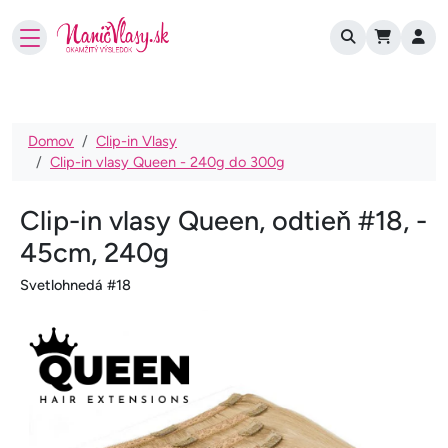
User account
Skočiť na hlavný obsah
Omrvinka
Domov
Clip-in Vlasy
Clip-in vlasy Queen - 240g do 300g
Clip-in vlasy Queen, odtieň #18, -
45cm, 240g
Svetlohnedá #18