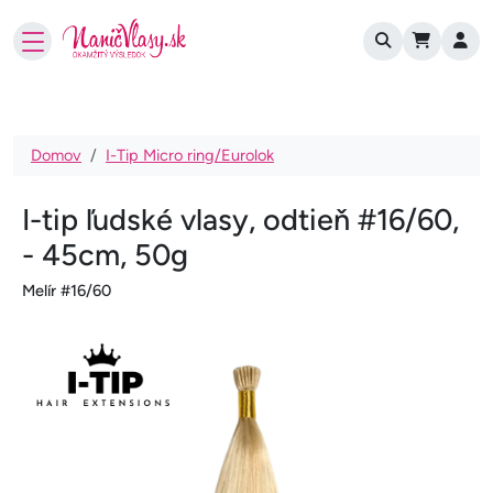
User account
Skočiť na hlavný obsah
Omrvinka
Domov
I-Tip Micro ring/Eurolok
I-tip ľudské vlasy, odtieň #16/60,
- 45cm, 50g
Melír #16/60