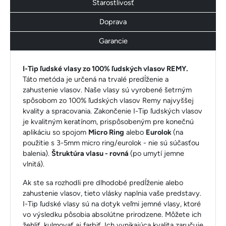
Starostlivosť
Doprava
Garancie
I-Tip ľudské vlasy zo 100% ľudských vlasov REMY.
Táto metóda je určená na trvalé predĺženie a
zahustenie vlasov. Naše vlasy sú vyrobené šetrným
spôsobom zo 100% ľudských vlasov Remy najvyššej
kvality a spracovania. Zakončenie I-Tip ľudských vlasov
je kvalitným keratínom, prispôsobeným pre konečnú
aplikáciu so spojom
Micro Ring
alebo
Eurolok
(na
použitie s 3-5mm micro ring/eurolok - nie sú súčasťou
balenia).
Štruktúra vlasu - rovná
(po umytí jemne
vlnitá).
Ak ste sa rozhodli pre dlhodobé predĺženie alebo
zahustenie vlasov, tieto vlásky naplnia vaše predstavy.
I-Tip ľudské vlasy sú na dotyk veľmi jemné vlasy, ktoré
vo výsledku pôsobia absolútne prirodzene. Môžete ich
žehliť, kulmovať aj farbiť. Ich vynikajúca kvalita zaručuje