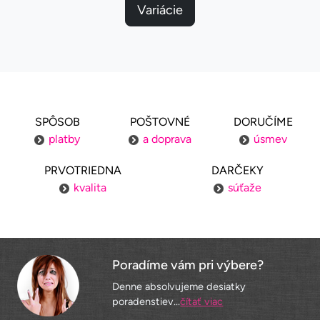
Variácie
SPÔSOB
POŠTOVNÉ
DORUČÍME
platby
a doprava
úsmev
PRVOTRIEDNA
DARČEKY
kvalita
súťaže
Poradíme vám pri výbere?
Denne absolvujeme desiatky
poradenstiev...
čítať viac