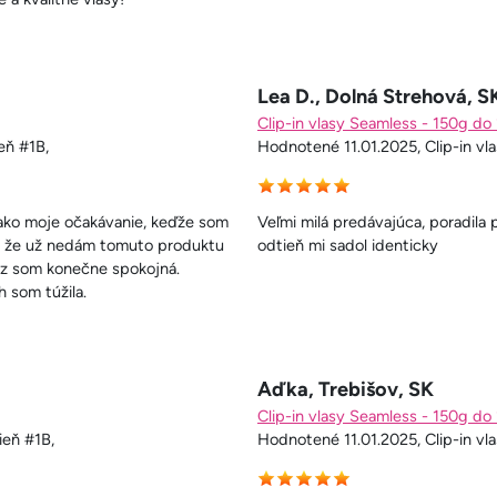
Lea D., Dolná Strehová, S
Clip-in vlasy Seamless - 150g do
eň #1B,
Hodnotené 11.01.2025, Clip-in vl
 ako moje očakávanie, keďže som
Veľmi milá predávajúca, poradila p
om, že už nedám tomuto produktu
odtieň mi sadol identicky
eraz som konečne spokojná.
 som túžila.
Aďka, Trebišov, SK
Clip-in vlasy Seamless - 150g do
ieň #1B,
Hodnotené 11.01.2025, Clip-in vl