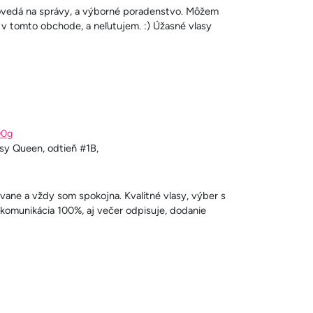
ovedá na správy, a výborné poradenstvo. Môžem
 v tomto obchode, a neľutujem. :) Úžasné vlasy
00g
asy Queen, odtieň #1B,
ane a vždy som spokojna. Kvalitné vlasy, výber s
komunikácia 100%, aj večer odpisuje, dodanie