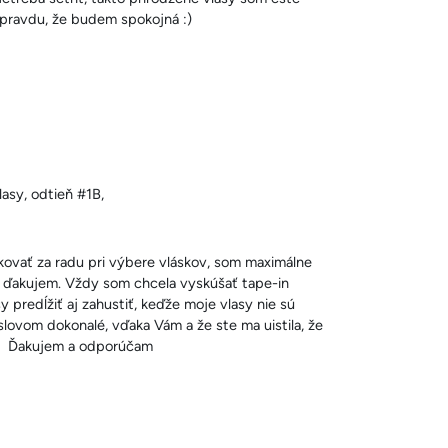
 pravdu, že budem spokojná :)
asy, odtieň #1B,
ovať za radu pri výbere vláskov, som maximálne
é ďakujem. Vždy som chcela vyskúšať tape-in
y predĺžiť aj zahustiť, keďže moje vlasy nie sú
slovom dokonalé, vďaka Vám a že ste ma uistila, že
m. Ďakujem a odporúčam