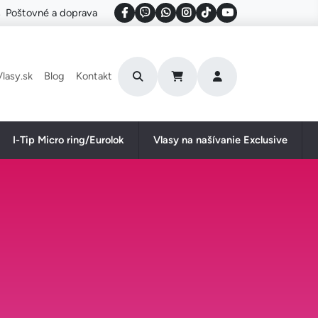
Poštovné a doprava
User account menu
lasy.sk
Blog
Kontakt
I-Tip Micro ring/Eurolok
Vlasy na našívanie Exclusive