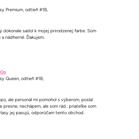
asy Premium, odtieň #1B,
rý dokonale sadol k mojej prirodzenej farbe. Som
é a nádherné. Ďakujem.
00g
asy Queen, odtieň #1B,
epo, ale personál mi pomohol s výberom, poslal
lne presne, nechápem, ale som rád.. priateľke som
 vlasy jej pasujú, odporúčam tento obchod.