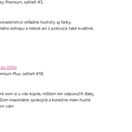
asy Premium, odtieň #3,
 poradenstvo ohľadne hustoty aj farby.
ého eshopu a neboli ani z polovice také kvalitné.
g do 220g
emium Plus, odtieň #1B,
oré som si u vás kúpila, môžem len odporučiť ďalej,
u. Som maximálne spokojná a konečne mám husté
ujem vám