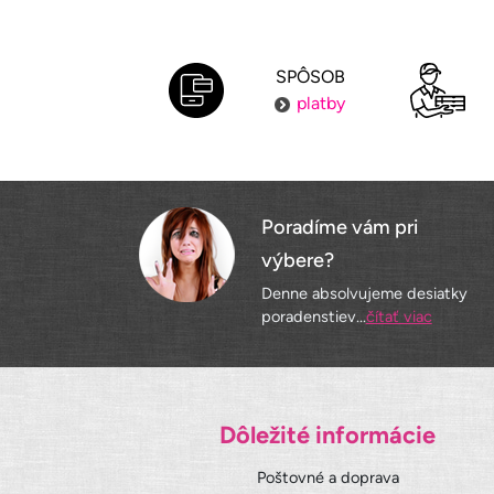
SPÔSOB
platby
Poradíme vám pri
výbere?
Denne absolvujeme desiatky
poradenstiev...
čítať viac
Dôležité informácie
Poštovné a doprava