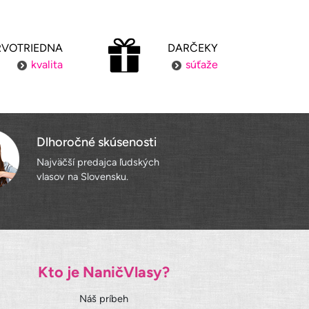
RVOTRIEDNA
DARČEKY
kvalita
súťaže
Dlhoročné skúsenosti
Najväčší predajca ľudských
vlasov na Slovensku.
Kto je NaničVlasy?
Náš príbeh