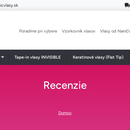
cvlasy.sk
Main navigation
Poradíme pri výbere
Vzorkovník vlasov
Vlasy od NaničV
Tape-in vlasy INVISIBLE
Keratínové vlasy (Flat Tip)
Toggle submenu
Recenzie
Omrvinka
Domov