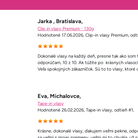
Jarka , Bratislava,
Clip in vlasy Premium - 130g
Hodnotené 17.06.2026, Clip-in vlasy Premium, odt
Dokonalé vlasy na každý deň, presne tak ako som t
odporúčam, 10 z 10. Ak túžite po krásnych vlasoc
Veľa spokojných zákazníčok. Sú to to vlasy, ktoré
Eva, Michalovce,
Tape-in vlasy
Hodnotené 26.02.2026, Tape-in vlasy, odtieň #1,
Krásne, dokonalé vlasy, ďakujem veľmi pekne, odp
sa veľmi s mojej premeny, veľmi mi to chvália, už s