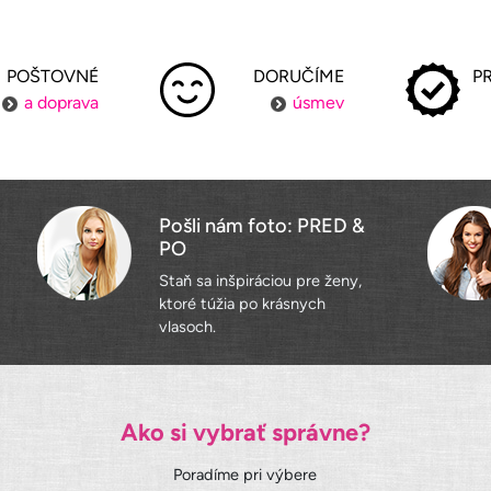
POŠTOVNÉ
DORUČÍME
P
a doprava
úsmev
Pošli nám foto: PRED &
PO
Staň sa inšpiráciou pre ženy,
ktoré túžia po krásnych
vlasoch.
Ako si vybrať správne?
Poradíme pri výbere