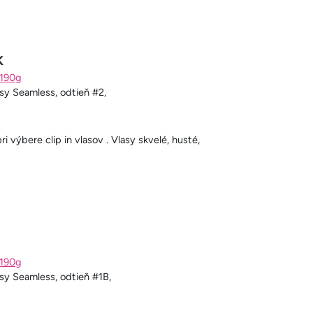
K
 190g
asy Seamless, odtieň #2,
ri výbere clip in vlasov . Vlasy skvelé, husté,
 190g
asy Seamless, odtieň #1B,