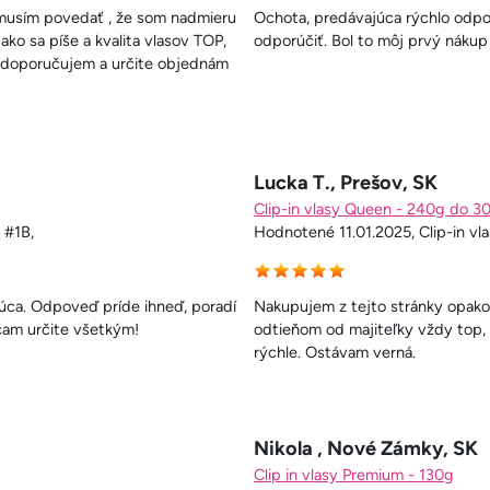
a musím povedať , že som nadmieru
Ochota, predávajúca rýchlo odp
ako sa píše a kvalita vlasov TOP,
odporúčiť. Bol to môj prvý nákup
o doporučujem a určite objednám
Lucka T., Prešov, SK
Clip-in vlasy Queen - 240g do 3
 #1B,
Hodnotené 11.01.2025, Clip-in vl
úca. Odpoveď príde ihneď, poradí
Nakupujem z tejto stránky opakov
čam určite všetkým!
odtieňom od majiteľky vždy top, 
rýchle. Ostávam verná.
Nikola , Nové Zámky, SK
Clip in vlasy Premium - 130g