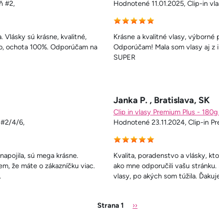
ň #2,
Hodnotené 11.01.2025, Clip-in vl
 Vlásky sú krásne, kvalitné,
Krásne a kvalitné vlasy, výborné
vo, ochota 100%. Odporúčam na
Odporúčam! Mala som vlasy aj z in
SUPER
Janka P. , Bratislava, SK
Clip in vlasy Premium Plus - 180
 #2/4/6,
Hodnotené 23.11.2024, Clip-in Pr
apojila, sú mega krásne.
Kvalita, poradenstvo a vlásky, kt
iem, že máte o zákazníčku viac.
ako mne odporučili vašu stránk
.
vlasy, po akých som túžila. Ďak
Ďalšia strana
Strana 1
››