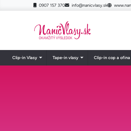
Skočiť na hlavný obsah
0907 157 370
info@nanicvlasy.sk
www.nani
Clip-in Vlasy
Tape-in vlasy
Clip-in cop a ofina
Toggle submenu
Toggle submenu