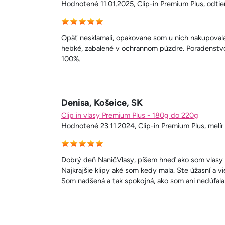
Hodnotené 11.01.2025, Clip-in Premium Plus, odtie
Opäť nesklamali, opakovane som u nich nakupovala.
hebké, zabalené v ochrannom púzdre. Poradenst
100%.
Denisa, Košeice, SK
Clip in vlasy Premium Plus - 180g do 220g
Hodnotené 23.11.2024, Clip-in Premium Plus, melír
Dobrý deň NaničVlasy, píšem hneď ako som vlasy n
Najkrajšie klipy aké som kedy mala. Ste úžasní a v
Som nadšená a tak spokojná, ako som ani nedúfala
Stránkovanie