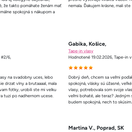
elé, že takto pomáhate ženám mať
nemala. Ďakujem krásne, mali ste
ximálne spokojná s nákupom a
Gabika, Košice,
Tape-in vlasy
 #2/6,
Hodnotené 19.02.2026, Tape-in vl
lasy na svadobny uces, lebo
Dobrý deň, chcem sa veľmi poďak
e drzat vlny a brutaaaal, mala
spokojná, vlásky sú úžasné, veľk
am fotky, urobili ste mi velku
vlasy, potrebovala som svoje vlas
ra tuzi po nadhernom ucese.
veľmi bohaté, ale teraz? Jedným 
budem spokojná, nech to skúsi
Martina V., Poprad, SK