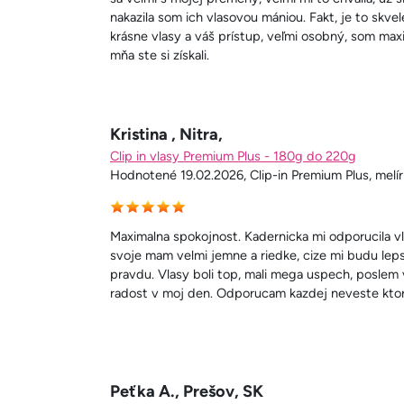
nakazila som ich vlasovou mániou. Fakt, je to skv
krásne vlasy a váš prístup, veľmi osobný, som ma
mňa ste si získali.
Kristina , Nitra,
Clip in vlasy Premium Plus - 180g do 220g
Hodnotené 19.02.2026, Clip-in Premium Plus, melír
Maximalna spokojnost. Kadernicka mi odporucila v
svoje mam velmi jemne a riedke, cize mi budu lepsi
pravdu. Vlasy boli top, mali mega uspech, poslem v
radost v moj den. Odporucam kazdej neveste kto
Peťka A., Prešov, SK