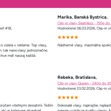
Marika, Banská Bystrica,
Clip-in vlasy Seamless - 150g do
ieň #1B,
Hodnotené 06.03.2026, Clip-in vl
o videla v reklame. Top vlasy,
Nádherné vlasy, maximálna spoko
h, tak nanicvlasy jednoznačne.
 chce mať naozaj každá.
Rebeka, Bratislava,
Clip-in vlasy Queen - 240g do 3
Hodnotené 23.02.2026, Clip-in v
orúčam všetkými desiatimi. Teším
Dokonalé vlasy, najkrajšie, najlep
i idú aj kolegyne objednať,
presne vystihuje kvalitu vlasov. 