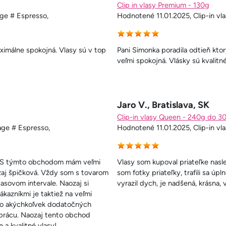
Clip in vlasy Premium - 130g
age # Espresso,
Hodnotené 11.01.2025, Clip-in vl
imálne spokojná. Vlasy sú v top
Pani Simonka poradila odtieň kto
veľmi spokojná. Vlásky sú kvalitn
Jaro V., Bratislava, SK
Clip-in vlasy Queen - 240g do 3
age # Espresso,
Hodnotené 11.01.2025, Clip-in vl
v. S týmto obchodom mám veľmi
Vlasy som kupoval priateľke nasl
ozaj špičková. Vždy som s tovarom
som fotky priateľky, trafili sa úp
asovom intervale. Naozaj si
vyrazil dych, je nadšená, krásna,
kazníkmi je taktiež na veľmi
ebo akýchkoľvek dodatočných
 prácu. Naozaj tento obchod
a kvalitné vlasy!