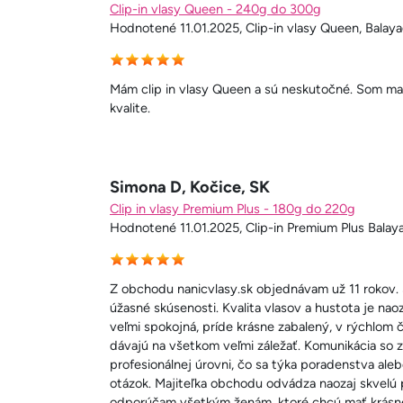
Clip-in vlasy Queen - 240g do 300g
Hodnotené 11.01.2025, Clip-in vlasy Queen, Balay
Mám clip in vlasy Queen a sú neskutočné. Som max
kvalite.
Simona D, Kočice, SK
Clip in vlasy Premium Plus - 180g do 220g
Hodnotené 11.01.2025, Clip-in Premium Plus Balay
Z obchodu nanicvlasy.sk objednávam už 11 roko
úžasné skúsenosti. Kvalita vlasov a hustota je na
veľmi spokojná, príde krásne zabalený, v rýchlom č
dávajú na všetkom veľmi záležať. Komunikácia so zá
profesionálnej úrovni, čo sa týka poradenstva al
otázok. Majiteľka obchodu odvádza naozaj skvelú
odporúčam všetkým ženám, ktoré chcú mať krásne 