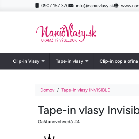
Skočiť na hlavný obsah
0907 157 370
info@nanicvlasy.sk
www.nani
Clip-in Vlasy
Tape-in vlasy
Clip-in cop a ofina
Toggle submenu
Toggle submenu
Omrvinka
Domov
Tape-in vlasy INVISIBLE
Tape-in vlasy Invisi
Gaštanovohnedá #4