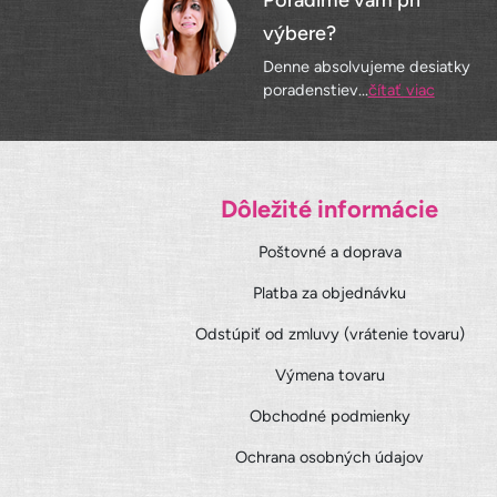
Poradíme vám pri
výbere?
Denne absolvujeme desiatky
poradenstiev...
čítať viac
Dôležité informácie
Poštovné a doprava
Platba za objednávku
Odstúpiť od zmluvy (vrátenie tovaru)
Výmena tovaru
Obchodné podmienky
Ochrana osobných údajov