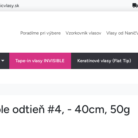
cvlasy.sk
Main navigation
Poradíme pri výbere
Vzorkovník vlasov
Vlasy od NaničV
Tape-in vlasy INVISIBLE
Keratínové vlasy (Flat Tip)
Toggle submenu
ble odtieň #4, - 40cm, 50g