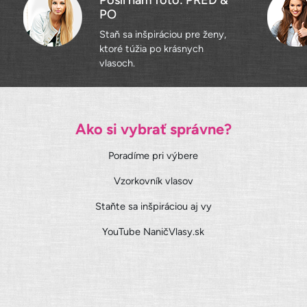
Pošli nám foto: PRED &
PO
Staň sa inšpiráciou pre ženy,
ktoré túžia po krásnych
vlasoch.
Ako si vybrať správne?
Poradíme pri výbere
Vzorkovník vlasov
Staňte sa inšpiráciou aj vy
YouTube NaničVlasy.sk