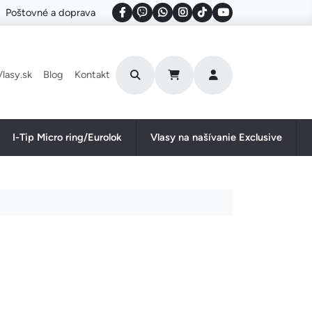
Poštovné a doprava
User account menu
lasy.sk
Blog
Kontakt
I-Tip Micro ring/Eurolok
Vlasy na našívanie Exclusive