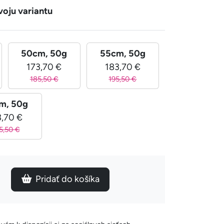
voju variantu
50cm, 50g
55cm, 50g
173,70 €
183,70 €
185,50 €
195,50 €
m, 50g
3,70 €
5,50 €
Pridať do košíka