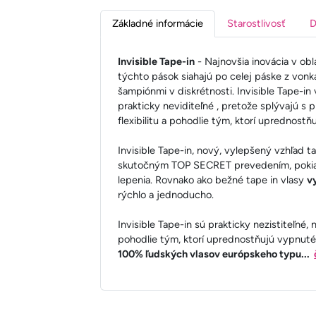
Základné informácie
Starostlivosť
D
Invisible Tape-in
- Najnovšia inovácia v obl
týchto pások siahajú po celej páske z vonk
šampiónmi v diskrétnosti. Invisible Tape-in 
prakticky neviditeľné , pretože splývajú s 
flexibilitu a pohodlie tým, ktorí uprednost
Invisible Tape-in, nový, vylepšený vzhľad t
skutočným TOP SECRET prevedením, pokiaľ
lepenia. Rovnako ako bežné tape in vlasy
v
rýchlo a jednoducho.
Invisible Tape-in sú prakticky nezistiteľné, 
pohodlie tým, ktorí uprednostňujú vypnuté
100% ľudských vlasov európskeho typu...