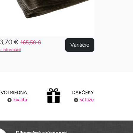
3,70 €
153,70 €
165,50 €
Variácie
c informácií
Viac informácií
RVOTRIEDNA
DARČEKY
kvalita
súťaže