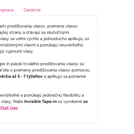
oprava
Garancie
asti predlžovania vlasov, pramene vlasov
ajšej strany a stávajú sa skutočnými
vlasy sa veľmi rýchlo a jednoducho aplikujú, sú
prirodzenými vlasmi a ponúkajú neuveriteľnú
ňujú vypnuté vlasy.
ape in pások trvalého predlžovania vlasov sú
 ide o premeny predlžovania vlasov pomocou
ydržia až 5 - 7 týždňov
a aplikujú sa pomerne
neviditeľné a ponúkajú jedinečnú flexibilitu a
 vlasy. Naše
Invisible Tape-in
sú vyrobené
zo
čítať viac