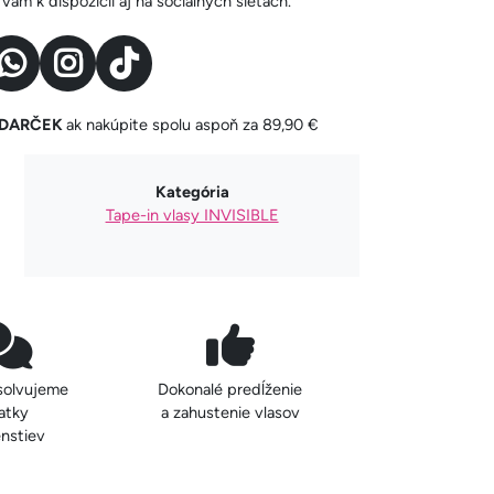
ám k dispozícii aj na sociálnych sieťach.
y DARČEK
ak nakúpite spolu aspoň za 89,90 €
Kategória
Tape-in vlasy INVISIBLE
solvujeme
Dokonalé predĺženie
atky
a zahustenie vlasov
nstiev