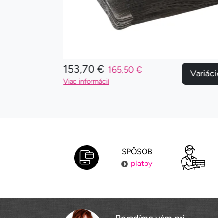
153,70 €
165,50 €
Variácie
Variáci
Viac informácií
SPÔSOB
platby