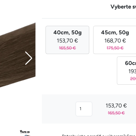
Vyberte s
40cm, 50g
45cm, 50g
153,70 €
168,70 €
165,50 €
175,50 €
60c
19
20
153,70 €
165,50 €