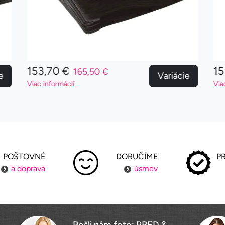
153,70 €
15
165,50 €
e
Variácie
Viac informácií
Via
POŠTOVNÉ
DORUČÍME
P
a doprava
úsmev