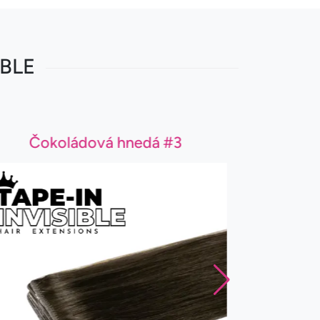
IBLE
Čokoládová hnedá #3
S