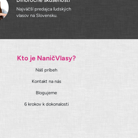
Dlhoročné skúsenosti
Najväčší predajca ľudských
vlasov na Slovensku.
Kto je NaničVlasy?
Náš príbeh
Kontakt na nás
Blogujeme
6 krokov k dokonalosti