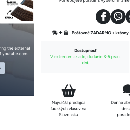
Potrebujete poradiť s výberom? Sme v
Poštovné ZADARMO + krásn
ing the external
Dostupnosť
f youtube.com.
V externom sklade, dodanie 3-5 prac.
dní.
n
Najväčší predajca
Denne ab
ľudských vlasov na
desi
Slovensku
porade