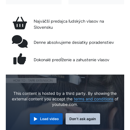
Najväčší predajca ľudských vlasov na
Slovensku
Denne absolvujeme desiatky poradenstiev
Dokonalé predĺženie a zahustenie vlasov
This content is hosted by a third party. By showing the
external content you accept the
terms and conditions
of
youtube.com.
Load video
Don't ask again