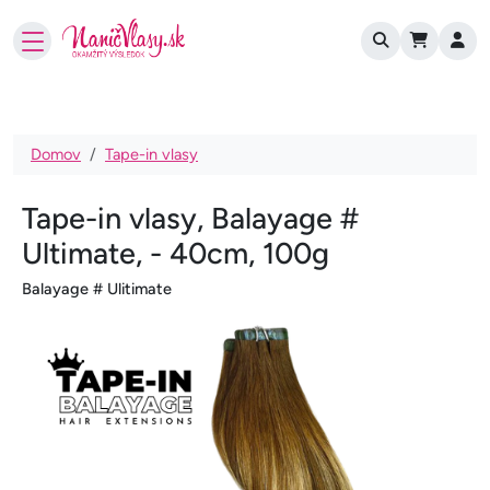
User account
Skočiť na hlavný obsah
Omrvinka
Domov
Tape-in vlasy
Tape-in vlasy, Balayage #
Ultimate, - 40cm, 100g
Balayage # Ulitimate