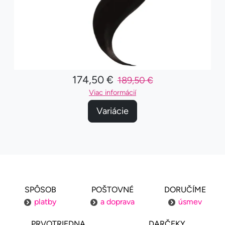
174,50 €
189,50 €
Viac informácií
Variácie
SPÔSOB
POŠTOVNÉ
DORUČÍME
platby
a doprava
úsmev
PRVOTRIEDNA
DARČEKY