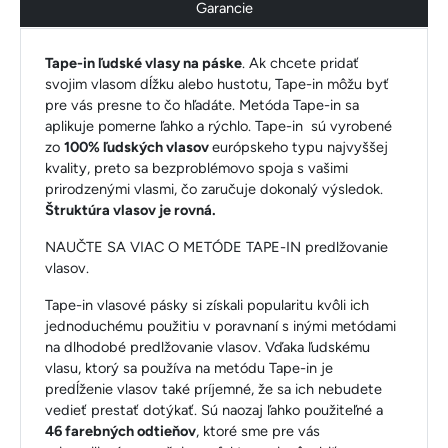
Garancie
Tape-in ľudské vlasy na páske
. Ak chcete pridať
svojim vlasom dĺžku alebo hustotu, Tape-in môžu byť
pre vás presne to čo hľadáte. Metóda Tape-in sa
aplikuje pomerne ľahko a rýchlo. Tape-in sú vyrobené
zo
100% ľudských vlasov
európskeho typu najvyššej
kvality, preto sa bezproblémovo spoja s vašimi
prirodzenými vlasmi, čo zaručuje dokonalý výsledok.
Štruktúra vlasov je rovná.
NAUČTE SA VIAC O METÓDE TAPE-IN predlžovanie
vlasov.
Tape-in vlasové pásky si získali popularitu kvôli ich
jednoduchému použitiu v poravnaní s inými metódami
na dlhodobé predlžovanie vlasov. Vďaka ľudskému
vlasu, ktorý sa používa na metódu Tape-in je
predĺženie vlasov také príjemné, že sa ich nebudete
vedieť prestať dotýkať. Sú naozaj ľahko použiteľné a
46 farebných odtieňov
, ktoré sme pre vás