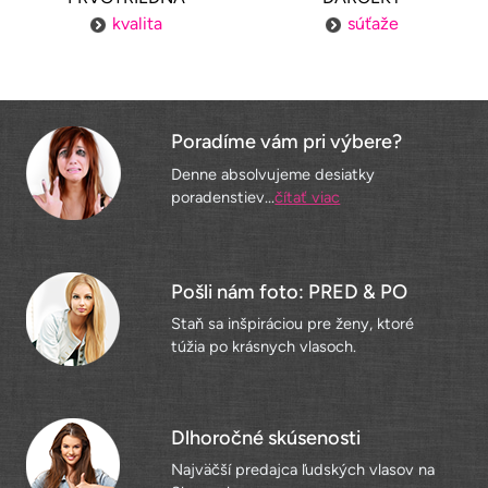
kvalita
súťaže
Poradíme vám pri výbere?
Denne absolvujeme desiatky
poradenstiev...
čítať viac
Pošli nám foto: PRED & PO
Staň sa inšpiráciou pre ženy, ktoré
túžia po krásnych vlasoch.
Dlhoročné skúsenosti
Najväčší predajca ľudských vlasov na