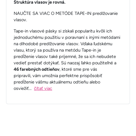
Štruktúra vlasov je rovná.
NAUČTE SA VIAC O METÓDE TAPE-IN predlžovanie
vlasov.
Tape-in vlasové pásky si získali popularitu kvôli ich
jednoduchému použitiu v poravnaní s inými metódami
na dlhodobé predlžovanie vlasov. Vďaka ľudskému
vlasu, ktorý sa používa na metódu Tape-in je
predĺženie vlasov také príjemné, že sa ich nebudete
vedieť prestať dotýkať. Sú naozaj ľahko použiteľné a
46 farebných odtieňov
, ktoré sme pre vás
pripravili, vám umožnia perfektne prispôsobiť
predĺženie vášmu aktuálnemu odtieňu alebo
osviežiť
...
čítať viac