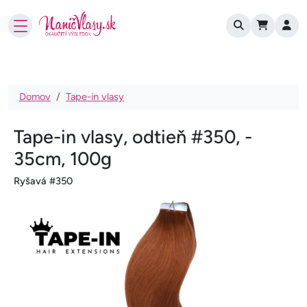
User account
Skočiť na hlavný obsah
Omrvinka
Domov
Tape-in vlasy
Tape-in vlasy, odtieň #350, -
35cm, 100g
Ryšavá #350