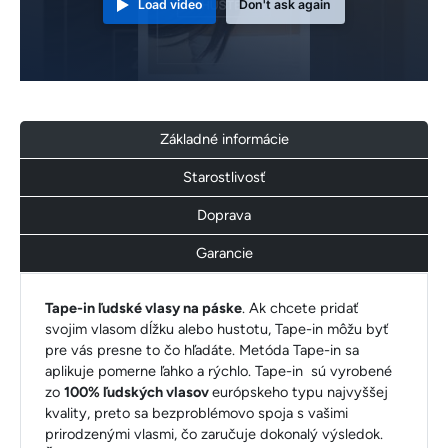
Load video
Don't ask again
Základné informácie
Starostlivosť
Doprava
Garancie
Tape-in ľudské vlasy na páske
. Ak chcete pridať
svojim vlasom dĺžku alebo hustotu, Tape-in môžu byť
pre vás presne to čo hľadáte. Metóda Tape-in sa
aplikuje pomerne ľahko a rýchlo. Tape-in sú vyrobené
zo
100% ľudských vlasov
európskeho typu najvyššej
kvality, preto sa bezproblémovo spoja s vašimi
prirodzenými vlasmi, čo zaručuje dokonalý výsledok.