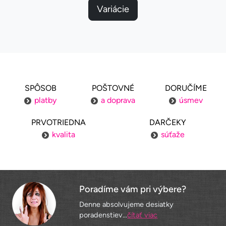
Variácie
SPÔSOB
POŠTOVNÉ
DORUČÍME
platby
a doprava
úsmev
PRVOTRIEDNA
DARČEKY
kvalita
súťaže
Poradíme vám pri výbere?
Denne absolvujeme desiatky
poradenstiev...
čítať viac