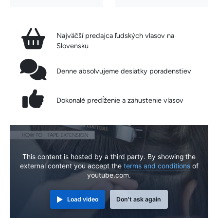
Najväčší predajca ľudských vlasov na
Slovensku
Denne absolvujeme desiatky poradenstiev
Dokonalé predĺženie a zahustenie vlasov
This content is hosted by a third party. By showing the
external content you accept the
terms and conditions
of
youtube.com.
Load video
Don't ask again