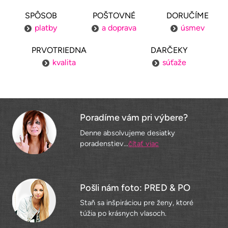
SPÔSOB
POŠTOVNÉ
DORUČÍME
platby
a doprava
úsmev
PRVOTRIEDNA
DARČEKY
kvalita
súťaže
Poradíme vám pri výbere?
Denne absolvujeme desiatky
poradenstiev...
čítať viac
Pošli nám foto: PRED & PO
Staň sa inšpiráciou pre ženy, ktoré
túžia po krásnych vlasoch.