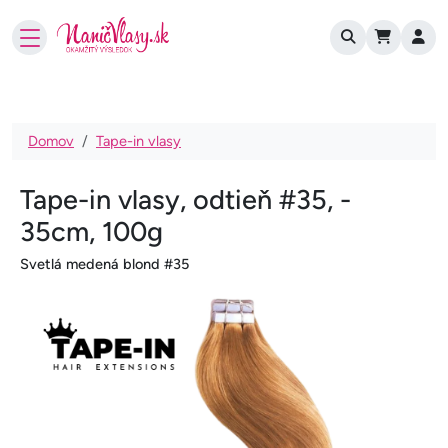
User account
Skočiť na hlavný obsah
Omrvinka
Domov
Tape-in vlasy
Tape-in vlasy, odtieň #35, -
35cm, 100g
Svetlá medená blond #35