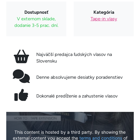
Dostupnosť
Kategória
V externom sklade,
Tape-in vlasy
dodanie 3-5 prac. dní.
Najväčší predajca ľudských vlasov na
Slovensku
Denne absolvujeme desiatky poradenstiev
Dokonalé predĺženie a zahustenie vlasov
This content is hosted by a third party. By showing the
external content you accept the
terms and conditions
of