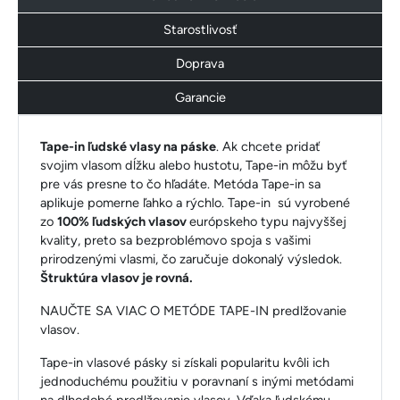
Starostlivosť
Doprava
Garancie
Tape-in ľudské vlasy na páske
. Ak chcete pridať
svojim vlasom dĺžku alebo hustotu, Tape-in môžu byť
pre vás presne to čo hľadáte. Metóda Tape-in sa
aplikuje pomerne ľahko a rýchlo. Tape-in sú vyrobené
zo
100% ľudských vlasov
európskeho typu najvyššej
kvality, preto sa bezproblémovo spoja s vašimi
prirodzenými vlasmi, čo zaručuje dokonalý výsledok.
Štruktúra vlasov je rovná.
NAUČTE SA VIAC O METÓDE TAPE-IN predlžovanie
vlasov.
Tape-in vlasové pásky si získali popularitu kvôli ich
jednoduchému použitiu v poravnaní s inými metódami
na dlhodobé predlžovanie vlasov. Vďaka ľudskému