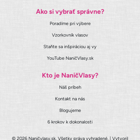
Ako si vybrať správne?
Poradíme pri výbere
Vzorkovník vlasov
Staňte sa inšpiráciou aj vy
YouTube NaničVlasy.sk
Kto je NaničVlasy?
Náš príbeh
Kontakt na nás
Blogujeme
6 krokov k dokonalosti
© 2026 Naničvlasy.sk. Všetky práva vyhradené. | Vytvoril