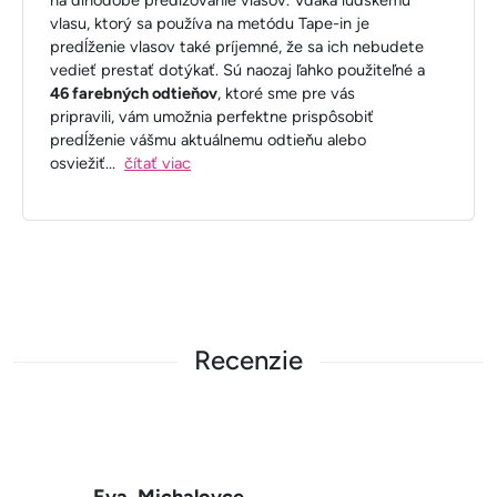
vlasu, ktorý sa používa na metódu Tape-in je
predĺženie vlasov také príjemné, že sa ich nebudete
vedieť prestať dotýkať. Sú naozaj ľahko použiteľné a
46 farebných odtieňov
, ktoré sme pre vás
pripravili, vám umožnia perfektne prispôsobiť
predĺženie vášmu aktuálnemu odtieňu alebo
osviežiť
...
čítať viac
Recenzie
Eva, Michalovce,