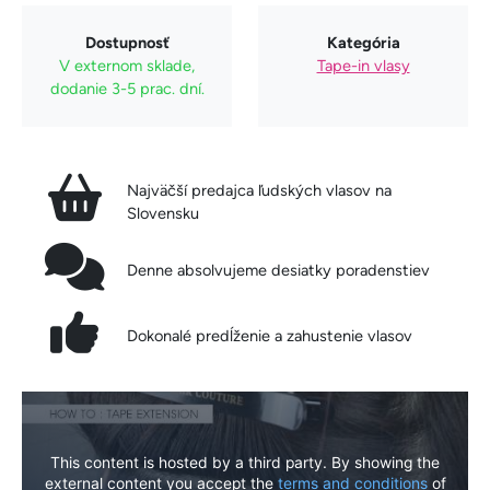
Dostupnosť
Kategória
V externom sklade,
Tape-in vlasy
dodanie 3-5 prac. dní.
Najväčší predajca ľudských vlasov na
Slovensku
Denne absolvujeme desiatky poradenstiev
Dokonalé predĺženie a zahustenie vlasov
This content is hosted by a third party. By showing the
external content you accept the
terms and conditions
of