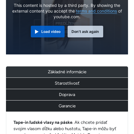
This content is hosted by a third party. By showing the
external content you accept the
terms and conditions
of
youtube.com.
Load video
Don't ask again
Základné informácie
Starostlivosť
Doprava
Garancie
Tape-in ľudské vlasy na páske
. Ak chcete pridať
svojim vlasom dĺžku alebo hustotu, Tape-in môžu byť