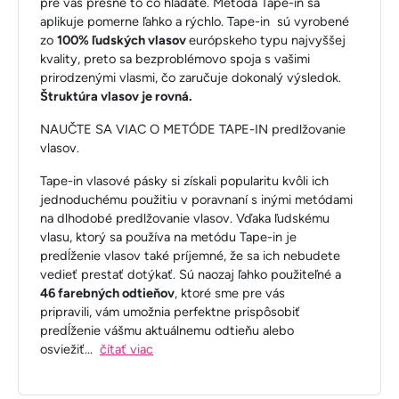
pre vás presne to čo hľadáte. Metóda Tape-in sa
aplikuje pomerne ľahko a rýchlo. Tape-in sú vyrobené
zo
100% ľudských vlasov
európskeho typu najvyššej
kvality, preto sa bezproblémovo spoja s vašimi
prirodzenými vlasmi, čo zaručuje dokonalý výsledok.
Štruktúra vlasov je rovná.
NAUČTE SA VIAC O METÓDE TAPE-IN predlžovanie
vlasov.
Tape-in vlasové pásky si získali popularitu kvôli ich
jednoduchému použitiu v poravnaní s inými metódami
na dlhodobé predlžovanie vlasov. Vďaka ľudskému
vlasu, ktorý sa používa na metódu Tape-in je
predĺženie vlasov také príjemné, že sa ich nebudete
vedieť prestať dotýkať. Sú naozaj ľahko použiteľné a
46 farebných odtieňov
, ktoré sme pre vás
pripravili, vám umožnia perfektne prispôsobiť
predĺženie vášmu aktuálnemu odtieňu alebo
osviežiť
...
čítať viac