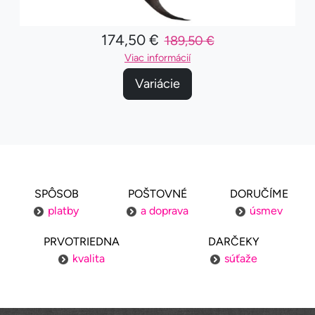
174,50 €
189,50 €
Viac informácií
Variácie
SPÔSOB
POŠTOVNÉ
DORUČÍME
platby
a doprava
úsmev
PRVOTRIEDNA
DARČEKY
kvalita
súťaže