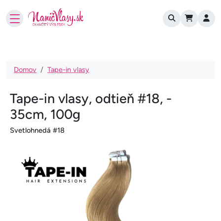
User account
Skočiť na hlavný obsah
Omrvinka
Domov
Tape-in vlasy
Tape-in vlasy, odtieň #18, -
35cm, 100g
Svetlohnedá #18