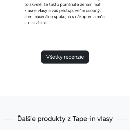
akto pomáhate ženám mať
zahustiť, keďže moje vl
áš prístup, veľmi osobný,
bohaté, ale teraz? Je
spokojná s nákupom a mňa
dokonalé, vďaka Vám a ž
budem spokojná, nech
a odporúčam
Všetky recenzie
Ďalšie produkty z Tape-in vlasy