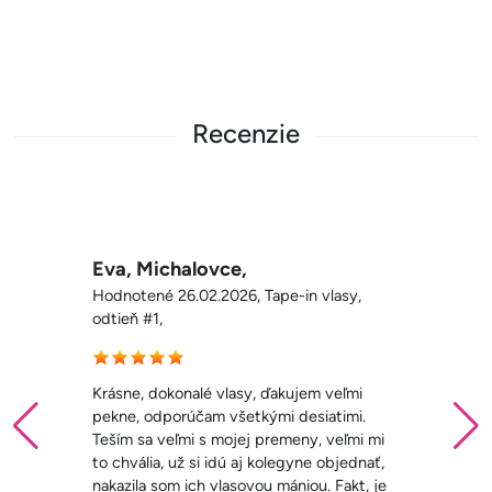
Recenzie
vce,
Gabika, Košice,
.2026, Tape-in vlasy,
Hodnotené 19.02.2026,
odtieň #1B,
é vlasy, ďakujem veľmi
Dobrý deň, chcem sa v
m všetkými desiatimi.
radu pri výbere vlásk
s mojej premeny, veľmi mi
spokojná, vlásky sú úž
 idú aj kolegyne objednať,
Vždy som chcela vyskú
 vlasovou mániou. Fakt, je
potrebovala som svoje 