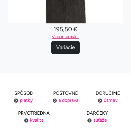
195,50 €
Viac informácií
Variácie
SPÔSOB
POŠTOVNÉ
DORUČÍME
platby
a doprava
úsmev
PRVOTRIEDNA
DARČEKY
kvalita
súťaže