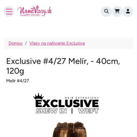
User account
Skočiť na hlavný obsah
Omrvinka
Domov
Vlasy na našívanie Exclusive
Exclusive #4/27 Melír, - 40cm,
120g
Melír #4/27