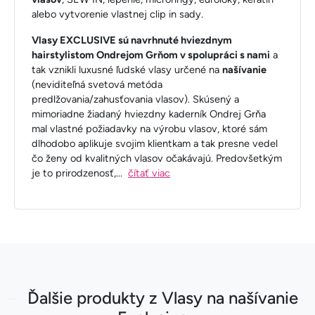
alebo vytvorenie vlastnej clip in sady.
Vlasy EXCLUSIVE sú navrhnuté hviezdnym
hairstylistom Ondrejom Grňom v spolupráci s nami
a
tak vznikli luxusné ľudské vlasy určené na
našívanie
(neviditeľná svetová metóda
predlžovania/zahusťovania vlasov). Skúsený a
mimoriadne žiadaný hviezdny kaderník Ondrej Grňa
mal vlastné požiadavky na výrobu vlasov, ktoré sám
dlhodobo aplikuje svojim klientkam a tak presne vedel
čo ženy od kvalitných vlasov očakávajú. Predovšetkým
je to prirodzenosť,
...
čítať viac
Ďalšie produkty z Vlasy na našívanie