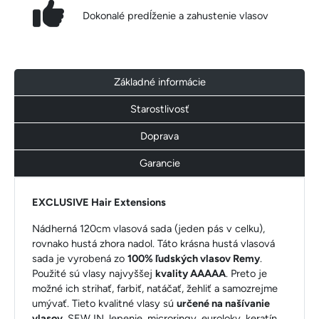
Dokonalé predĺženie a zahustenie vlasov
Základné informácie
Starostlivosť
Doprava
Garancie
EXCLUSIVE Hair Extensions
Nádherná 120cm vlasová sada (jeden pás v celku),
rovnako hustá zhora nadol. Táto krásna hustá vlasová
sada je vyrobená zo
100% ľudských vlasov Remy
.
Použité sú vlasy najvyššej
kvality AAAAA
. Preto je
možné ich strihať, farbiť, natáčať, žehliť a samozrejme
umývať. Tieto kvalitné vlasy sú
určené na našívanie
vlasov
, SEW IN, lepenie, microringy, euroloky, keratín