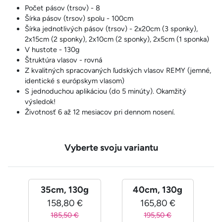
Počet pásov (trsov) - 8
Šírka pásov (trsov) spolu - 100cm
Šírka jednotlivých pásov (trsov) - 2x20cm (3 sponky),
2x15cm (2 sponky), 2x10cm (2 sponky), 2x5cm (1 sponka)
V hustote - 130g
Štruktúra vlasov - rovná
Z kvalitných spracovaných ľudských vlasov REMY (jemné,
identické s európskym vlasom)
S jednoduchou aplikáciou (do 5 minúty). Okamžitý
výsledok!
Životnosť 6 až 12 mesiacov pri dennom nosení.
Vyberte svoju variantu
35cm, 130g
40cm, 130g
158,80 €
165,80 €
185,50 €
195,50 €