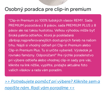
Osobný poradca pre clip-in premium
"Clip-in Premium zo 100% ľudských vlasov REMY. Sada
PREMIUM pozostáva z 8 pásov, sada PREMIUM PLUS z 8
pásov ale raz takou hustotou. Veľkou výhodou môže byť
široká paleta odtieňov, ktorá je poskladaná
z&nbsp;najpreferovanejších dostupných farieb na našom
trhu. Nájdi si vhodný odtieň pri Clip-in Premium alebo
Clip-in Premium Plus. Tu si určite vyberieš. Výsledok je
rovnako famózny. Odporúčam!" Pre rýchle poradenstvo
pri výbere odtieňa alebo vhodnej clip-in sady pre vás,
kliknite na link nižšie, vyplňte, pridajte aktuálne foto
vašich vláskov a rada vám poradím.
>> Potrebujete pomôcť pri výbere? Kliknite sem a
napíšte nám. Radi vám poradíme <<