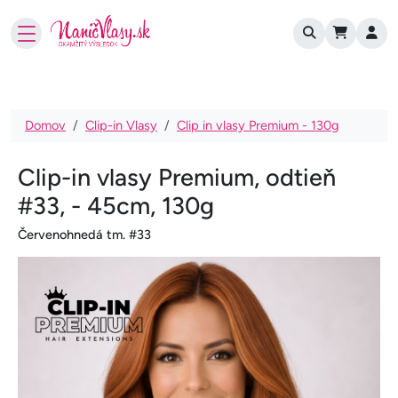
User account
Skočiť na hlavný obsah
Omrvinka
Domov
Clip-in Vlasy
Clip in vlasy Premium - 130g
Clip-in vlasy Premium, odtieň
#33, - 45cm, 130g
Červenohnedá tm. #33