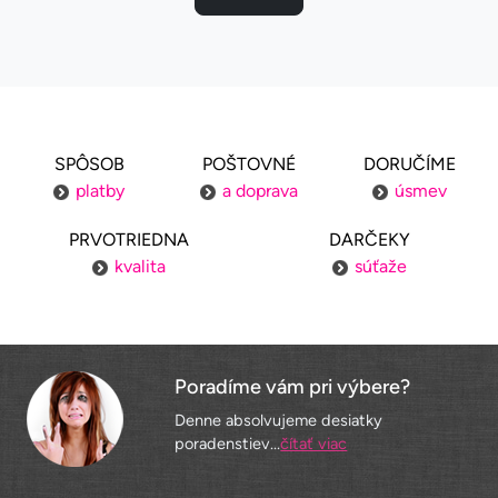
SPÔSOB
POŠTOVNÉ
DORUČÍME
platby
a doprava
úsmev
PRVOTRIEDNA
DARČEKY
kvalita
súťaže
Poradíme vám pri výbere?
Denne absolvujeme desiatky
poradenstiev...
čítať viac