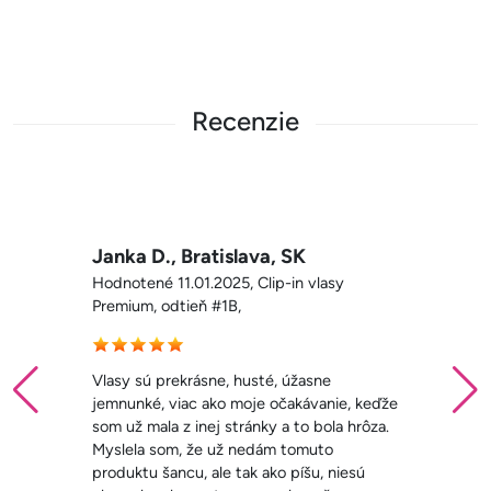
Recenzie
Nikola , Nové Zámky, SK
Hodnotené 11.01.2025, Clip-in vlasy
Premium, odtieň #3,
Krásne a kvalitné vlasy, výborné
poradenstvo ohľadne hustoty aj farby.
Odporúčam! Mala som vlasy aj z iného
eshopu a neboli ani z polovice také
kvalitné. SUPER