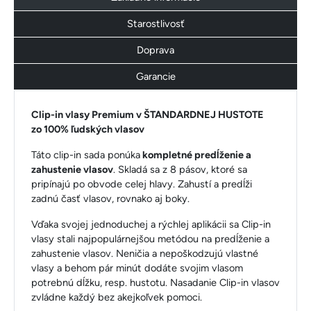
Starostlivosť
Doprava
Garancie
Clip-in vlasy Premium v ŠTANDARDNEJ HUSTOTE
zo 100% ľudských vlasov
Táto clip-in sada ponúka
kompletné predĺženie a
zahustenie vlasov
. Skladá sa z 8 pásov, ktoré sa
pripínajú po obvode celej hlavy. Zahustí a predĺži
zadnú časť vlasov, rovnako aj boky.
Vďaka svojej jednoduchej a rýchlej aplikácii sa Clip-in
vlasy stali najpopulárnejšou metódou na predĺženie a
zahustenie vlasov. Neničia a nepoškodzujú vlastné
vlasy a behom pár minút dodáte svojim vlasom
potrebnú dĺžku, resp. hustotu. Nasadanie Clip-in vlasov
zvládne každý bez akejkoľvek pomoci.