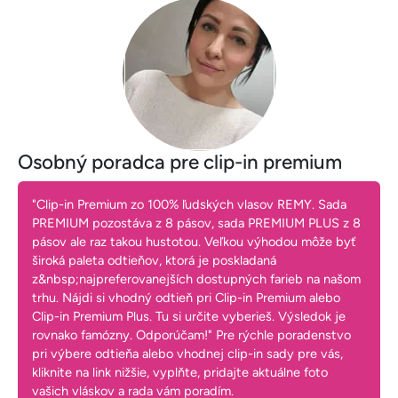
Osobný poradca pre clip-in premium
"Clip-in Premium zo 100% ľudských vlasov REMY. Sada
PREMIUM pozostáva z 8 pásov, sada PREMIUM PLUS z 8
pásov ale raz takou hustotou. Veľkou výhodou môže byť
široká paleta odtieňov, ktorá je poskladaná
z&nbsp;najpreferovanejších dostupných farieb na našom
trhu. Nájdi si vhodný odtieň pri Clip-in Premium alebo
Clip-in Premium Plus. Tu si určite vyberieš. Výsledok je
rovnako famózny. Odporúčam!" Pre rýchle poradenstvo
pri výbere odtieňa alebo vhodnej clip-in sady pre vás,
kliknite na link nižšie, vyplňte, pridajte aktuálne foto
vašich vláskov a rada vám poradím.