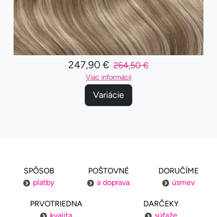
247,90 €
264,50 €
Viac informácií
Variácie
SPÔSOB
POŠTOVNÉ
DORUČÍME
platby
a doprava
úsmev
PRVOTRIEDNA
DARČEKY
kvalita
súťaže