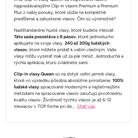
najpredávanejšími Clip-in vlasmi Premium a Premium
Plus z našej ponuky, ktoré slúžia na kompletné
predĺženie a zahustenie vlasov. Čím sú výnimočné?
Nadštandardne husté vlasy, ktoré budete milovať.
Táto sada pozostáva z 8 pásov
, ktoré jednoducho
aplikujete na svoje vlasy.
240 až 300g ľudských
vlasov
, ktoré môžete pridať k vašim vlastným. Vaše
vlasy môžu vyzerať inak už za pár minút. Jednoduchá a
rýchla aplikácia, ktorú zvládnete sami.
Clip-in vlasy Queen
sú na dotyk veľmi jemné vlasy,
ktoré vo výsledku pôsobia absolútne prirodzene.
100%
ľudské vlasy
spracované modernými a najšetrnejšími
metódami na spracovanie vlasov zaručujú prvotriednu
kvalitu vlasov. Životnosť týchto vlasov je až 6-12
mesiacov v TOP forme pri de
...
čítať viac