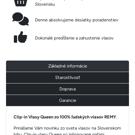
Slovensku
Denne absolvujeme desiatky poradenstiev
Dokonalé predĺženie a zahustenie vlasov
Základné informácie
Starostlivosť
Doprava
Garancie
Clip-in Vlasy Queen zo 100% ľudských vlasov REMY
.
Prinášame Vám novinku zo sveta vlasov na Slovenskom
trhu. Clip-in vlasy Queen sú inšpirované našimi