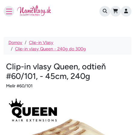
User account
Skočiť na hlavný obsah
Omrvinka
Domov
Clip-in Vlasy
Clip-in vlasy Queen - 240g do 300g
Clip-in vlasy Queen, odtieň
#60/101, - 45cm, 240g
Melír #60/101