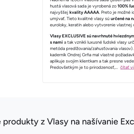
hustá vlasová sada je vyrobená zo
100% ľu
najvyššej
kvality AAAAA
. Preto je možné i
umývať. Tieto kvalitné vlasy sú
určené na n
euroloky, keratín alebo vytvorenie vlastnej 
Vlasy EXCLUSIVE sú navrhnuté hviezdnym
s nami
a tak vznikli luxusné ľudské vlasy u
metóda predlžovania/zahusťovania vlasov)
kaderník Ondrej Grňa mal vlastné požiadav
aplikuje svojim klientkam a tak presne vede
Predovšetkým je to prirodzenosť,
...
čítať v
e produkty z Vlasy na našívanie Exc