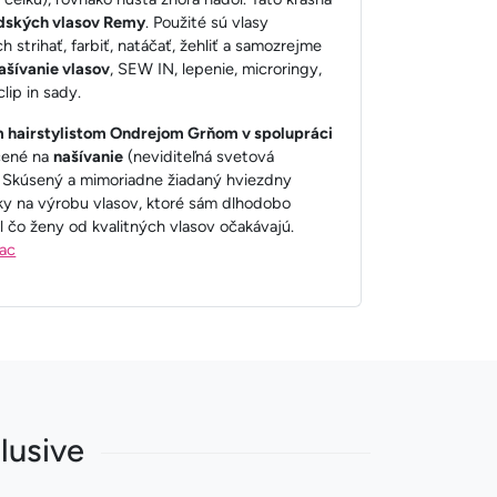
dských vlasov Remy
. Použité sú vlasy
ch strihať, farbiť, natáčať, žehliť a samozrejme
ašívanie vlasov
, SEW IN, lepenie, microringy,
clip in sady.
 hairstylistom Ondrejom Grňom v spolupráci
rčené na
našívanie
(neviditeľná svetová
. Skúsený a mimoriadne žiadaný hviezdny
ky na výrobu vlasov, ktoré sám dlhodobo
l čo ženy od kvalitných vlasov očakávajú.
iac
lusive