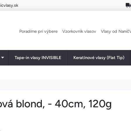
cvlasy.sk
Main navigation
Poradíme pri výbere
Vzorkovník vlasov
Vlasy od NaničV
Tape-in vlasy INVISIBLE
Keratínové vlasy (Flat Tip)
Toggle submenu
ová blond, - 40cm, 120g