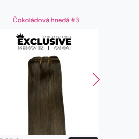
Čokoládová hnedá #3
Ga