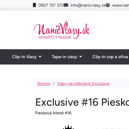
Skočiť na hlavný obsah
0907 157 370
info@nanicvlasy.sk
www.nani
Clip-in Vlasy
Tape-in vlasy
Clip-in cop a ofina
Toggle submenu
Toggle submenu
Omrvinka
Domov
Vlasy na našívanie Exclusive
Exclusive #16 Piesk
Piesková blond #16