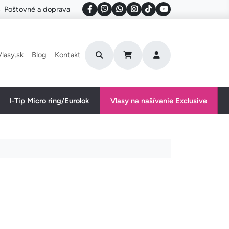
Poštovné a doprava
User account menu
lasy.sk
Blog
Kontakt
I-Tip Micro ring/Eurolok
Vlasy na našívanie Exclusive