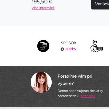
195,50 €
Variácie
Variáci
Viac informácií
SPÔSOB
platby
Poradíme vám pri
výbere?
Denne absolvujeme desiatky
poradenstiev...
čítať viac