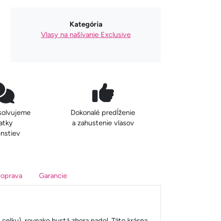
Kategória
Vlasy na našívanie Exclusive
solvujeme
Dokonalé predĺženie
atky
a zahustenie vlasov
nstiev
oprava
Garancie
elku), rovnako hustá zhora nadol. Táto krásna