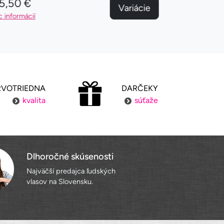
5,50 €
195,50 €
Variácie
c informácií
Viac informácií
RVOTRIEDNA
DARČEKY
kvalita
súťaže
Dlhoročné skúsenosti
Najväčší predajca ľudských
vlasov na Slovensku.