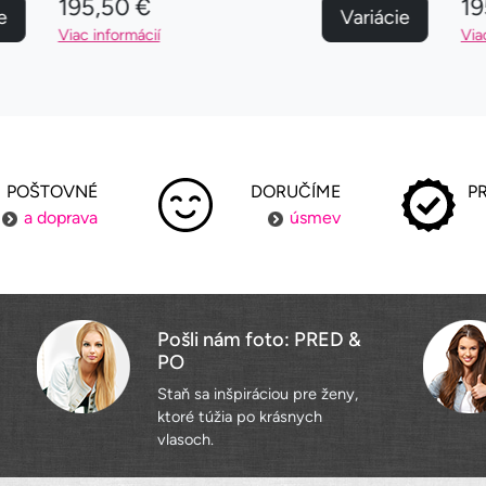
195,50 €
19
e
Variácie
Viac informácií
Via
POŠTOVNÉ
DORUČÍME
P
a doprava
úsmev
Pošli nám foto: PRED &
PO
Staň sa inšpiráciou pre ženy,
ktoré túžia po krásnych
vlasoch.