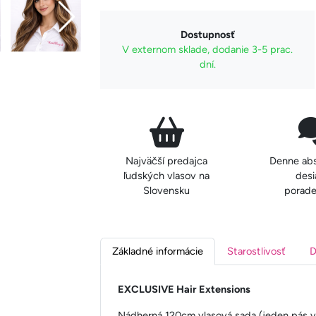
Dostupnosť
V externom sklade, dodanie 3-5 prac.
dní.
Najväčší predajca
Denne ab
ľudských vlasov na
desi
Slovensku
porade
Základné informácie
Starostlivosť
D
EXCLUSIVE Hair Extensions
Nádherná 120cm vlasová sada (jeden pás v c