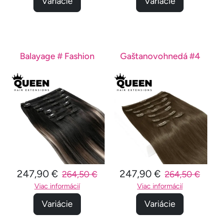
Variácie
Variácie
Balayage # Fashion
Gaštanovohnedá #4
247,90 €
247,90 €
264,50 €
264,50 €
Viac informácií
Viac informácií
Variácie
Variácie