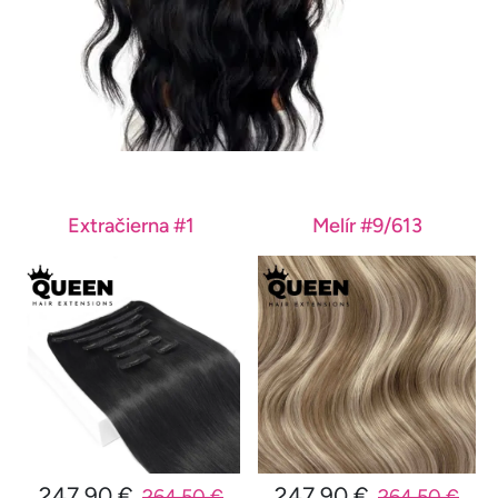
Extračierna #1
Melír #9/613
247,90 €
247,90 €
264,50 €
264,50 €