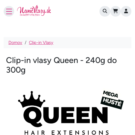
User account
Skočiť na hlavný obsah
Omrvinka
Domov
Clip-in Vlasy
Clip-in vlasy Queen - 240g do
300g