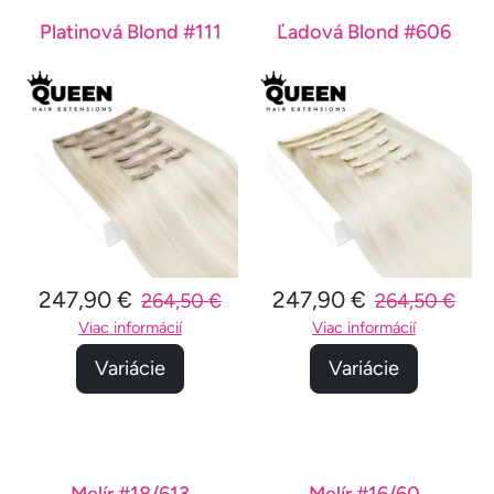
Platinová Blond #111
Ľadová Blond #606
247,90 €
247,90 €
264,50 €
264,50 €
Viac informácií
Viac informácií
Variácie
Variácie
Melír #18/613
Melír #16/60