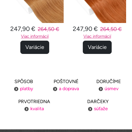
247,90 €
247,90 €
264,50 €
264,50 €
Viac informácií
Viac informácií
Variácie
Variácie
SPÔSOB
POŠTOVNÉ
DORUČÍME
platby
a doprava
úsmev
PRVOTRIEDNA
DARČEKY
kvalita
súťaže