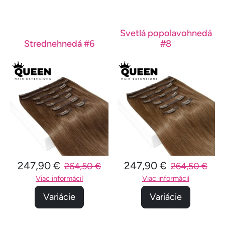
Svetlá popolavohnedá
Strednehnedá #6
#8
247,90 €
247,90 €
264,50 €
264,50 €
Viac informácií
Viac informácií
Variácie
Variácie