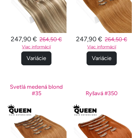
247,90 €
247,90 €
264,50 €
264,50 €
Viac informácií
Viac informácií
Variácie
Variácie
Svetlá medená blond
#35
Ryšavá #350