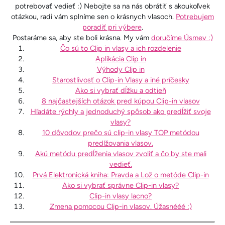
potrebovať vedieť :) Nebojte sa na nás obrátiť s akoukoľvek
otázkou, radi vám splníme sen o krásnych vlasoch.
Potrebujem
poradiť pri výbere
.
Postaráme sa, aby ste boli krásna. My vám
doručíme Úsmev :)
Čo sú to Clip in vlasy a ich rozdelenie
Aplikácia Clip in
Výhody Clip in
Starostlivosť o Clip-in Vlasy a iné príčesky
Ako si vybrať dĺžku a odtieň
8 najčastejších otázok pred kúpou Clip-in vlasov
Hľadáte rýchly a jednoduchý spôsob ako predĺžiť svoje
vlasy?
10 dôvodov prečo sú clip-in vlasy TOP metódou
predlžovania vlasov.
Akú metódu predĺženia vlasov zvoliť a čo by ste mali
vedieť.
Prvá Elektronická kniha: Pravda a Lož o metóde Clip-in
Ako si vybrať správne Clip-in vlasy?
Clip-in vlasy lacno?
Zmena pomocou Clip-in vlasov. Úžasnééé :)