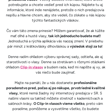
potrebujete a chcete vedieť pred ich kúpou. Nájdete tu aj
informácie, ktoré inde nenájdete, pretože o nich predajcovia
nepíšu a hlavne chcem, aby ste vedeli, čo získate u nás kúpou
týchto fantastických vláskov.
Čo vám táto zmena prinesie? Môžem garantovať, že ak túžite
mať dlhé a husté vlasy,
tak ich jednoducho budete mať!
Jednoduchá a rýchla aplikácia vás naozaj zmení. V priebehu
pár minút z krátkovlásky dlhovláskou a
výsledok stojí za to!
Denne radím ohľadom výberu správnej sady, odtieňa, ale aj
starostlivosti o vlasy. Denne sa stretávam s rôznymi otázkami
ohľadom
Clip-in vlasov
a budem rada, keď mi napíšte aj vy, ak
vás niečo bude zaujímať.
Majte na pamäti, že u nás dostanete
profesionálne
poradenstvo pred, počas aj po nákupe,
prvotriedné kvalitné
vlasy,
ktoré nemá žiadny iný internetový predajca v SR. S
našimi vlasmi sa taktiež môžete stretnúť v kaderníctvach a
salónoch krásy.
O Clip-in vlasoch vieme všetko
, preto vám
poradíme, pomôžeme a vysvetlíme všetko, čo budete