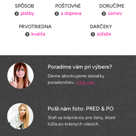
SPÔSOB
POŠTOVNÉ
DORUČÍME
platby
a doprava
úsmev
PRVOTRIEDNA
DARČEKY
kvalita
súťaže
Poradíme vám pri výbere?
Denne absolvujeme desiatky
poradenstiev...
čítať viac
Pošli nám foto: PRED & PO
Staň sa inšpiráciou pre ženy, ktoré
túžia po krásnych vlasoch.